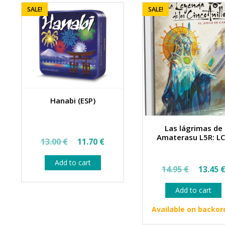
SALE!
SALE!
Hanabi (ESP)
Las lágrimas de
Original
Current
Amaterasu L5R: L
13.00
€
11.70
€
price
price
Add to cart
Origin
was:
is:
14.95
€
13.45
price
13.00 €.
11.70 €.
Add to cart
was:
14.95 
Available on backor