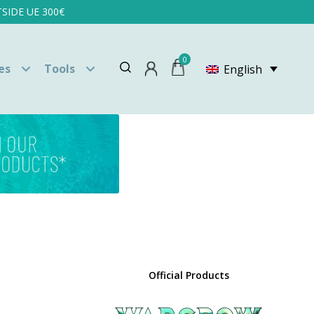
SIDE UE 300€
0
es
Tools
English
Official Products