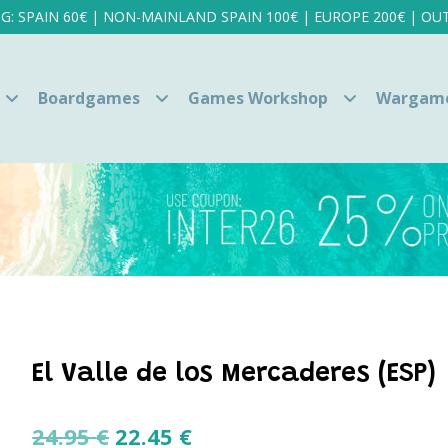
NG: SPAIN 60€ | NON-MAINLAND SPAIN 100€ | EUROPE 200€ | OUT
Boardgames
Games Workshop
Wargam
El Valle de los Mercaderes (ESP)
Original
Current
24.95
€
22.45
€