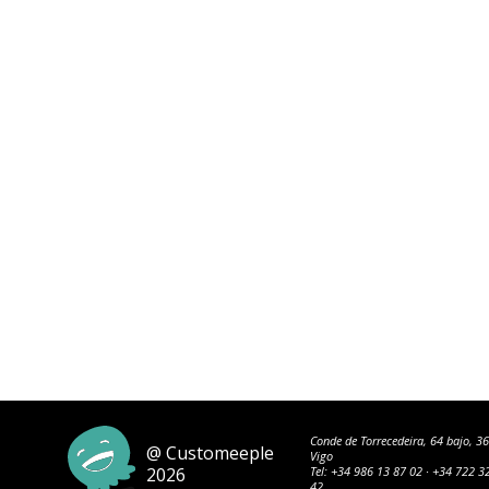
Conde de Torrecedeira, 64 bajo, 3
@ Customeeple
Vigo
2026
Tel:
+34 986 13 87 02
·
+34 722 3
42