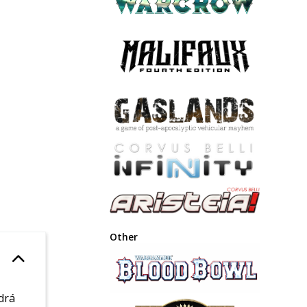
Other
drá