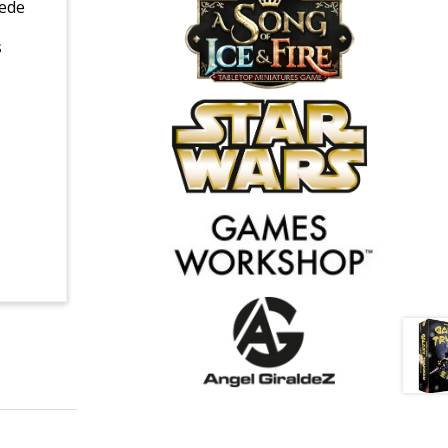
uede
s