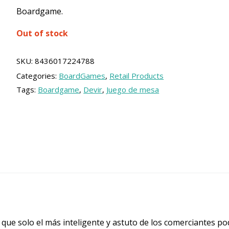
price
price
Boardgame.
was:
is:
Out of stock
24.95 €.
22.45 €.
SKU:
8436017224788
Categories:
BoardGames
,
Retail Products
Tags:
Boardgame
,
Devir
,
Juego de mesa
 que solo el más inteligente y astuto de los comerciantes po