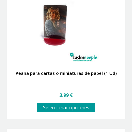
se
pueden
elegir
en
la
página
de
producto
Peana para cartas o miniaturas de papel (1 Ud)
3.99
€
Este
Seleccionar opciones
producto
tiene
múltiples
variantes.