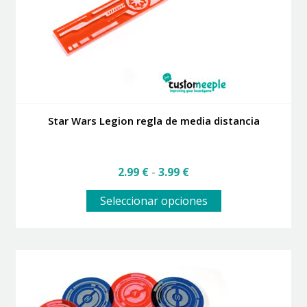
en
la
página
de
producto
Star Wars Legion regla de media distancia
Rango
2.99
€
-
3.99
€
de
Este
precios:
Seleccionar opciones
producto
desde
tiene
2.99 €
múltiples
hasta
variantes.
3.99 €
Las
opciones
se
pueden