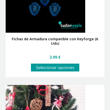
Fichas de Armadura compatible con Keyforge (6
Uds)
3.99
€
Este
Seleccionar opciones
producto
tiene
múltiples
variantes.
Las
opciones
se
pueden
elegir