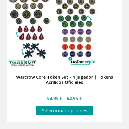
opciones
se
pueden
elegir
en
la
página
de
producto
Warcrow Core Token Set – 1 Jugador | Tokens
Acrilicos Oficiales
Rango
54.95
€
-
64.95
€
de
Este
precios:
Seleccionar opciones
producto
desde
tiene
54.95 €
múltiples
hasta