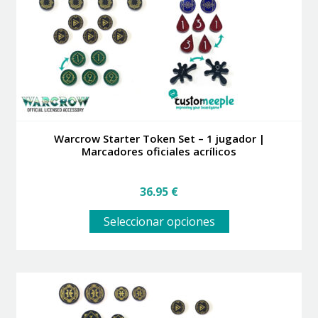
elegir
en
la
página
de
producto
Warcrow Starter Token Set – 1 jugador |
Marcadores oficiales acrílicos
36.95
€
Este
Seleccionar opciones
producto
tiene
múltiples
variantes.
Las
opciones
se