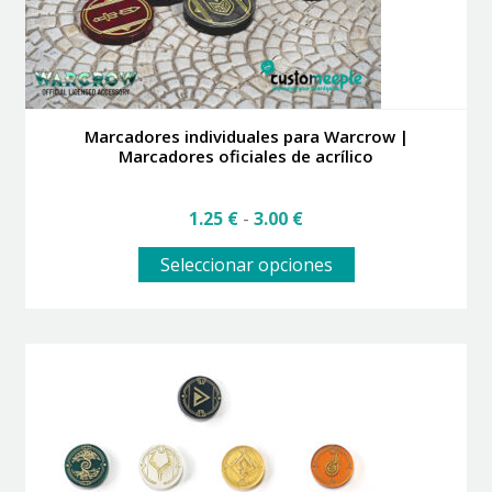
Marcadores individuales para Warcrow |
Marcadores oficiales de acrílico
Rango
1.25
€
-
3.00
€
de
Este
precios:
Seleccionar opciones
producto
desde
tiene
1.25 €
múltiples
hasta
variantes.
3.00 €
Las
opciones
se
pueden
elegir
en