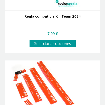
Regla compatible Kill Team 2024
7.99
€
Este
Seleccionar opciones
producto
tiene
múltiples
variantes.
Las
opciones
se
pueden
elegir
en
la
página
de