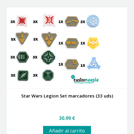
múltiples
hasta
variantes.
10.99 €
Las
opciones
se
pueden
elegir
en
la
página
de
producto
Star Wars Legion Set marcadores (33 uds)
30.99
€
Añadir al carrito