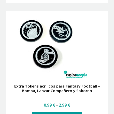
tiene
múltiples
variantes.
Las
opciones
se
pueden
elegir
en
la
página
de
producto
Extra Tokens acrílicos para Fantasy Football –
Bomba, Lanzar Compañero y Soborno
Rango
0.99
€
-
2.99
€
de