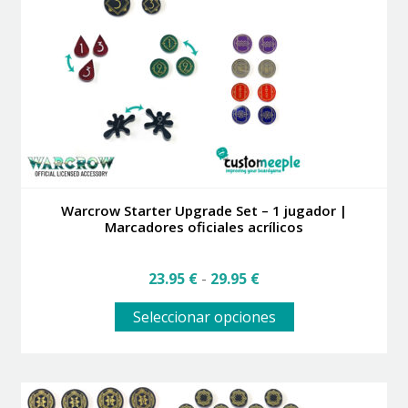
pueden
elegir
en
la
página
de
producto
Warcrow Starter Upgrade Set – 1 jugador |
Marcadores oficiales acrílicos
Rango
23.95
€
-
29.95
€
de
Este
precios:
Seleccionar opciones
producto
desde
tiene
23.95 €
múltiples
hasta
variantes.
29.95 €
Las