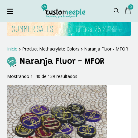
0
Inicio
Product Methacrylate Colors
Naranja Fluor - MFOR
Naranja Fluor - MFOR
Ordenado
Mostrando 1–40 de 139 resultados
por
los
últimos