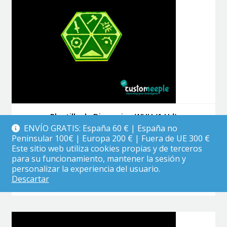
pueden
elegir
en
la
página
de
producto
Plantilla de Dispersion WHU (1 Ud)
ENVÍO GRATIS: España 60 € | España no
Peninsular 100€ | Europa 200 € | Fuera de UE 300 €
Este sitio web utiliza cookies propias y de terceros
El
El
5.99
€
3.50
€
para su funcionamiento, mantener la sesión y
precio
precio
personalizar la experiencia del usuario.
Este
original
actual
Seleccionar opciones
Descartar
producto
era:
es:
tiene
5.99 €.
3.50 €.
múltiples
variantes.
Las