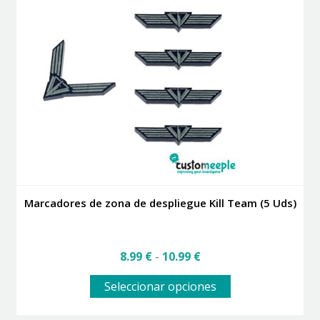
Las
opciones
se
pueden
elegir
en
la
página
de
producto
Marcadores de zona de despliegue Kill Team (5 Uds)
Rango
8.99
€
-
10.99
€
de
Este
precios:
Seleccionar opciones
producto
desde
tiene
8.99 €