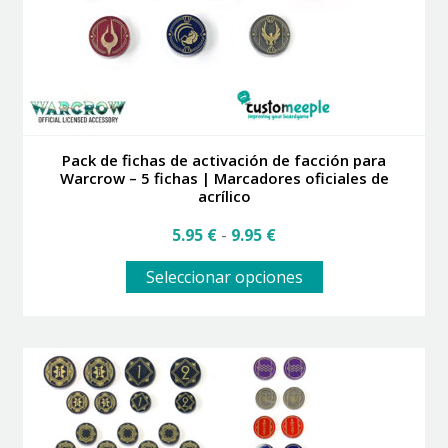
la
página
de
producto
Pack de fichas de activación de facción para
Warcrow – 5 fichas | Marcadores oficiales de
acrílico
Rango
5.95
€
-
9.95
€
de
Este
precios:
Seleccionar opciones
producto
desde
tiene
5.95 €
múltiples
hasta
variantes.
9.95 €
Las
opciones
se
pueden