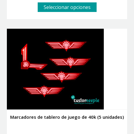
Este
Seleccionar opciones
producto
tiene
múltiples
variantes.
Las
opciones
se
pueden
elegir
en
la
página
de
producto
Marcadores de tablero de juego de 40k (5 unidades)