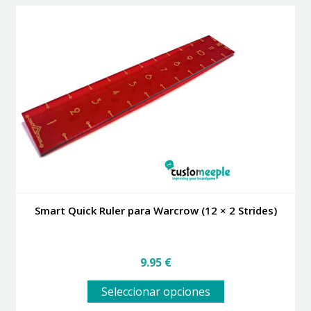
variantes.
64.95 €
Las
opciones
se
pueden
elegir
en
la
página
de
producto
Smart Quick Ruler para Warcrow (12 × 2 Strides)
9.95
€
Este
Seleccionar opciones
producto