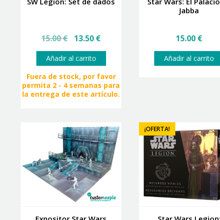
SW Legion: Set de dados
Star Wars: El Palaci
Jabba
El
El
15.00
€
13.50
€
15.00
€
precio
precio
original
actual
Añadir al carrito
Añadir al carrito
era:
es:
15.00 €.
13.50 €.
Fuera de stock, por favor
permita 2 - 4 semanas para
la entrega de este artículo.
¡OFERTA!
Expositor Star Wars
Star Wars Legion