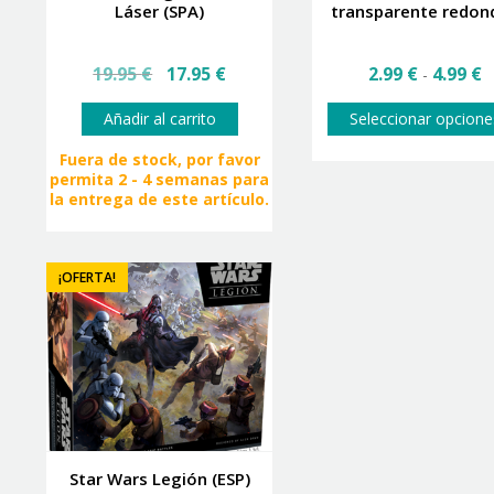
Láser (SPA)
transparente redon
El
El
R
19.95
€
17.95
€
2.99
€
4.99
€
-
precio
precio
d
original
actual
p
Añadir al carrito
Seleccionar opcione
era:
es:
d
19.95 €.
17.95 €.
2
Fuera de stock, por favor
h
permita 2 - 4 semanas para
4
la entrega de este artículo.
¡OFERTA!
Star Wars Legión (ESP)