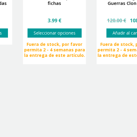
das
fichas
Guerras Clon
ango
El
3.99
€
120.00
€
10
e
prec
recios:
Este
Este
origi
s
Seleccionar opciones
Añadir al car
esde
producto
producto
era:
.99 €
tiene
tiene
120.0
Fuera de stock, por favor
Fuera de stock, 
asta
múltiples
múltiples
permita 2 - 4 semanas para
permita 2 - 4 se
.99 €
variantes.
variantes.
la entrega de este artículo.
la entrega de este
Las
Las
opciones
opciones
se
se
pueden
pueden
elegir
elegir
en
en
la
la
página
página
de
de
producto
producto