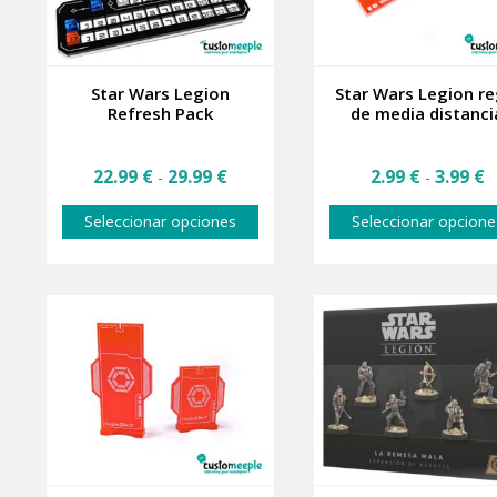
la
página
de
producto
Star Wars Legion
Star Wars Legion re
Refresh Pack
de media distanci
Rango
R
22.99
€
29.99
€
2.99
€
3.99
€
-
-
de
d
precios:
Este
p
Seleccionar opciones
Seleccionar opcione
desde
producto
d
22.99 €
tiene
2
hasta
múltiples
h
29.99 €
variantes.
3
Las
opciones
se
pueden
elegir
en
la
página
de
producto