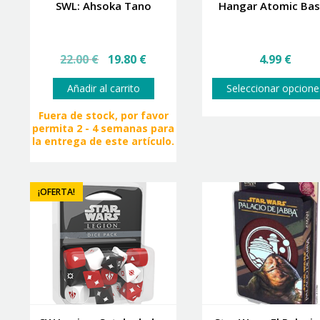
SWL: Ahsoka Tano
Hangar Atomic Ba
El
El
22.00
€
19.80
€
4.99
€
precio
precio
original
actual
Añadir al carrito
Seleccionar opcione
era:
es:
22.00 €.
19.80 €.
Fuera de stock, por favor
permita 2 - 4 semanas para
la entrega de este artículo.
¡OFERTA!