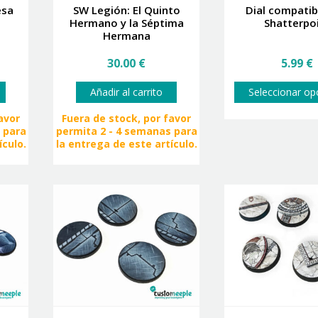
esa
SW Legión: El Quinto
Dial compatib
Hermano y la Séptima
Shatterpo
Hermana
30.00
€
5.99
€
Añadir al carrito
Seleccionar op
avor
Fuera de stock, por favor
 para
permita 2 - 4 semanas para
ículo.
la entrega de este artículo.