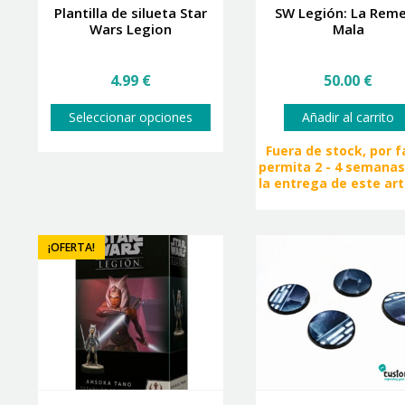
Plantilla de silueta Star
SW Legión: La Rem
Wars Legion
Mala
4.99
€
50.00
€
Este
Seleccionar opciones
Añadir al carrito
producto
tiene
Fuera de stock, por f
múltiples
permita 2 - 4 semanas
variantes.
la entrega de este art
Las
opciones
se
pueden
¡OFERTA!
elegir
en
la
página
de
producto