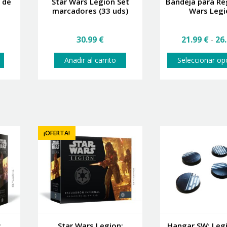
o de
Star Wars Legion Set
Bandeja para Re
marcadores (33 uds)
Wars Legi
30.99
€
21.99
€
26
-
Añadir al carrito
Seleccionar op
¡OFERTA!
:
Star Wars Legion:
Hangar SW: Leg