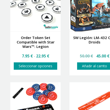
Order Token Set
SW Legión: LM-432 
Compatible with Star
Droids
Wars™: Legion
Rango
El
7.95
€
22.95
€
50.00
€
45.00
€
-
de
precio
precios:
Este
original
Seleccionar opciones
Añadir al carrito
desde
producto
era:
7.95 €
tiene
50.00 €.
hasta
múltiples
22.95 €
variantes.
Las
opciones
se
pueden
elegir
en