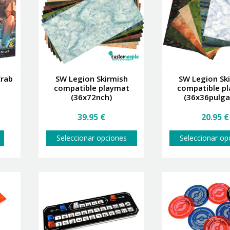
Crab
SW Legion Skirmish
SW Legion Sk
compatible playmat
compatible p
(36x72nch)
(36x36pulga
El
39.95
€
20.95
€
precio
actual
Este
Seleccionar opciones
Seleccionar op
es:
producto
45.00 €.
tiene
múltiples
variantes.
Las
opciones
se
pueden
elegir
en