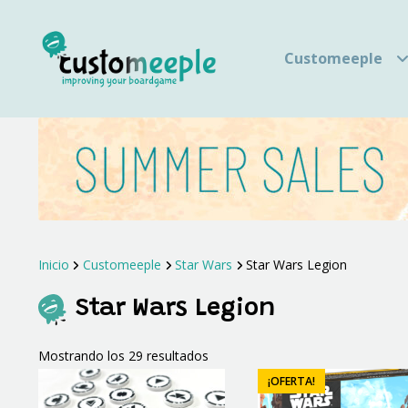
Customeeple
Inicio
Customeeple
Star Wars
Star Wars Legion
Star Wars Legion
Ordenado
Mostrando los 29 resultados
por
¡OFERTA!
los
últimos