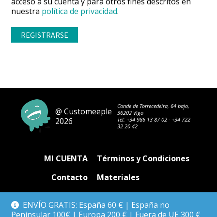
acceso a su cuenta y para otros fines descritos en
nuestra
política de privacidad
.
REGISTRARSE
Conde de Torrecedeira, 64 bajo,
@ Customeeple
36202 Vigo
2026
Tel:
+34 986 13 87 02
·
+34 722
32 20 42
MI CUENTA
Términos y Condiciones
Contacto
Materiales
Devoluciones
Privacidad
ENVÍO GRATIS: España 60 € | España no
Peninsular 100€ | Europa 200 € | Fuera de UE 300 €