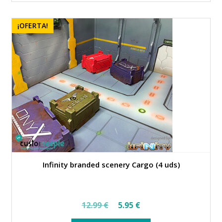
era:
es:
18.99 €.
14.95 €.
¡OFERTA!
Infinity branded scenery Cargo (4 uds)
El
El
12.99
€
5.95
€
precio
precio