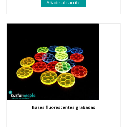
Añadir al carrito
original
actual
era:
es:
12.99 €.
5.95 €.
Bases fluorescentes grabadas