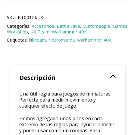
Kill
Team
cantidad
SKU:
KT00126TK
Categorías:
Accesorios
,
Battle Hive
,
Customeeple
,
Games
Workshop
,
Kill Team
,
Warhammer 40K
Etiquetas:
kill team
,
Necromunda
,
warhammer 40k
Descripción
Una útil regla para juegos de miniaturas.
Perfecta para medir movimiento y
cualquier efecto de juego.
Hemos agregado unos picos en cada
extremo de las reglas para ayudar a medir
y poder usar como un compas. Para