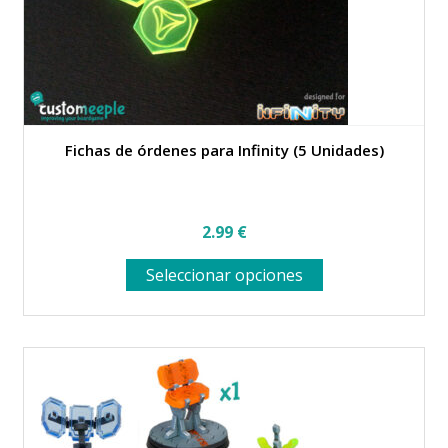
Fichas de órdenes para Infinity (5 Unidades)
2.99
€
Este
Seleccionar opciones
producto
tiene
múltiples
variantes.
Las
opciones
se
pueden
elegir