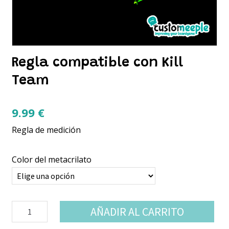
Regla compatible con Kill
Team
9.99
€
Regla de medición
Color del metacrilato
Regla
AÑADIR AL CARRITO
compatible
con