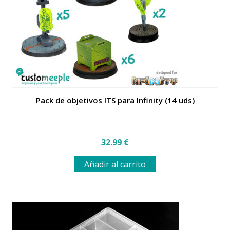
en
la
página
de
producto
Pack de objetivos ITS para Infinity (14 uds)
32.99
€
Añadir al carrito