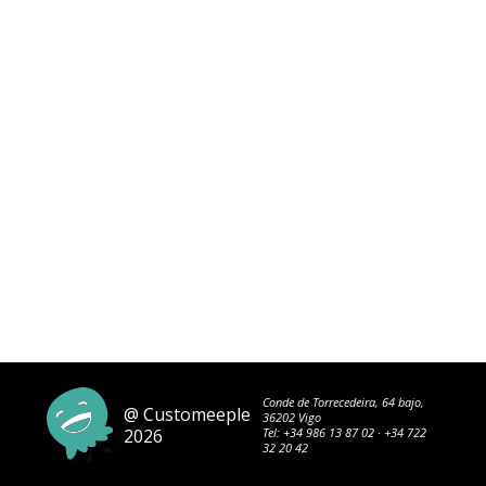
Conde de Torrecedeira, 64 bajo,
@ Customeeple
36202 Vigo
2026
Tel:
+34 986 13 87 02
·
+34 722
32 20 42