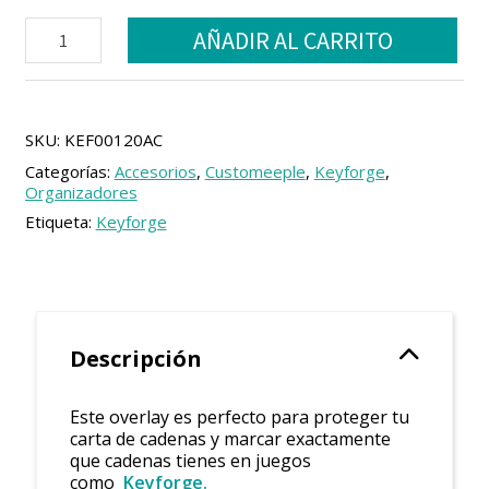
Keyforge
AÑADIR AL CARRITO
compatible
portacartas
de
cadenas
(1
SKU:
KEF00120AC
Uds)
Categorías:
Accesorios
,
Customeeple
,
Keyforge
,
cantidad
Organizadores
Etiqueta:
Keyforge
Descripción
Este overlay es perfecto para proteger tu
carta de cadenas y marcar exactamente
que cadenas tienes en juegos
como
Keyforge.