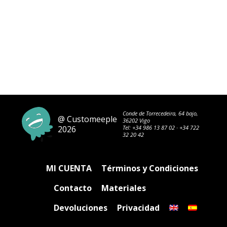
Conde de Torrecedeira, 64 bajo,
@ Customeeple
36202 Vigo
2026
Tel:
+34 986 13 87 02
·
+34 722
32 20 42
MI CUENTA
Términos y Condiciones
Contacto
Materiales
Devoluciones
Privacidad