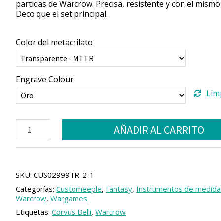
partidas de Warcrow. Precisa, resistente y con el mismo 
Deco que el set principal.
Color del metacrilato
Engrave Colour
Lim
Regla
AÑADIR AL CARRITO
corta
compatible
con
Warcrow
cantidad
SKU:
CUS02999TR-2-1
Categorías:
Customeeple
,
Fantasy
,
Instrumentos de medida
Warcrow
,
Wargames
Etiquetas:
Corvus Belli
,
Warcrow