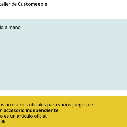
taller de
Customeeple
,
do a mano.
s accesorios oficiales para varios juegos de
un
accesorio independiente
o es un artículo oficial.
li.