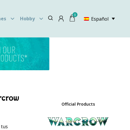
0
es
Hobby
Español
rcrow
Official Products
 tus