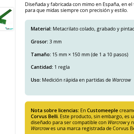
Diseñada y fabricada con mimo en España, en el 
para que midas siempre con precisión y estilo.
Material:
Metacrilato colado, grabado y pinta
Grosor:
3 mm
Tamaño:
15 mm × 150 mm (de 1 a 10 pasos)
Cantidad:
1 regla
Uso:
Medición rápida en partidas de
Warcrow
Nota sobre licencias:
En
Customeeple
creamo
Corvus Belli
. Este producto, sin embargo, es 
diseñado para ser compatible con
Warcrow
y n
Warcrow
es una marca registrada de Corvus Bel