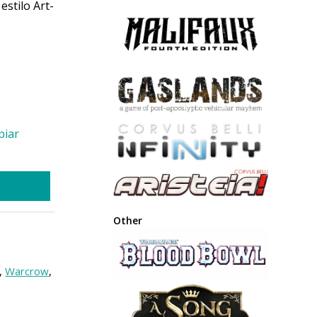
estilo Art-
piar
Other
,
Warcrow
,