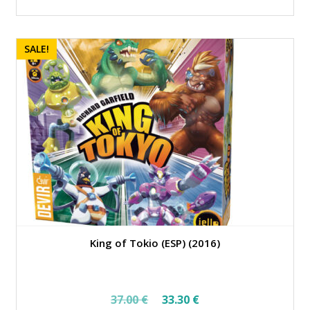
SALE!
King of Tokio (ESP) (2016)
Original
Current
37.00
€
33.30
€