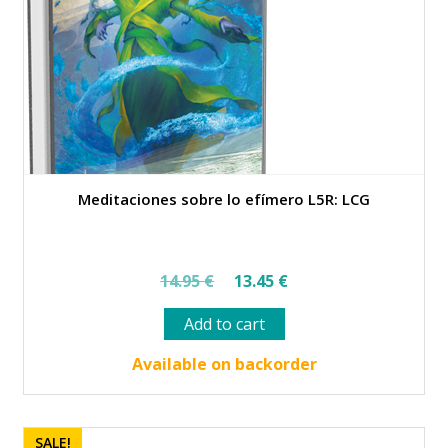
Meditaciones sobre lo efímero L5R: LCG
Original
Current
14.95
€
13.45
€
price
price
Add to cart
was:
is:
14.95 €.
13.45 €.
Available on backorder
SALE!