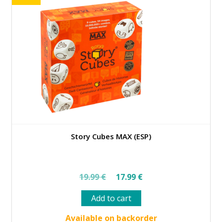
Story Cubes MAX (ESP)
Original
Current
19.99
€
17.99
€
price
price
Add to cart
was:
is:
19.99 €.
17.99 €.
Available on backorder