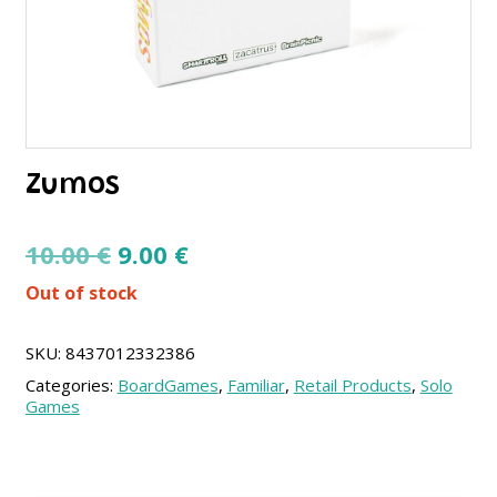
Zumos
Original
Current
10.00
€
9.00
€
price
price
Out of stock
was:
is:
10.00 €.
9.00 €.
SKU:
8437012332386
Categories:
BoardGames
,
Familiar
,
Retail Products
,
Solo
Games