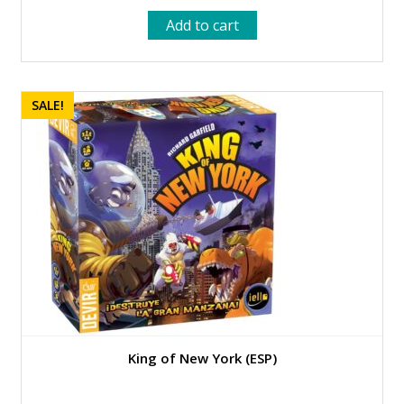
price
price
Add to cart
was:
is:
37.00 €.
33.30 €.
SALE!
King of New York (ESP)