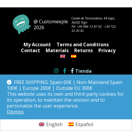
Conde de Torrecedeira, 64 bajo,
@ Customeeple
36202 Vigo
2026
Tel:
+34 986 13 87 02
·
+34 722
32 20 42
My Account
Terms and Conditions
Contact
Materials
Returns
Privacy
Tienda
FREE SHIPPING: Spain 60€ | Non-Mainland Spain
100€ | Europe 200€ | Outside EU 300€
This website uses its own and third-party cookies for
its operation, to maintain the session and to
personalize the user experience.
Dismiss
English
Español