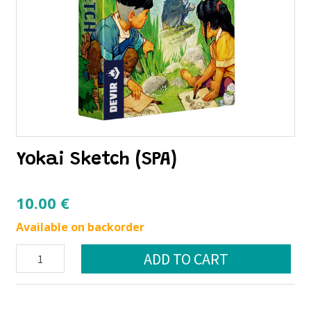
Yokai Sketch (SPA)
10.00
€
Available on backorder
Yokai
ADD TO CART
Sketch
(SPA)
quantity