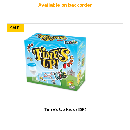
14.95 €.
13.50 €.
Available on backorder
SALE!
Time’s Up Kids (ESP)