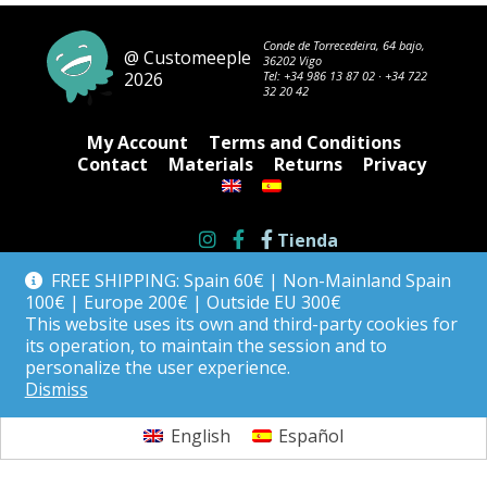
Conde de Torrecedeira, 64 bajo,
@ Customeeple
36202 Vigo
2026
Tel:
+34 986 13 87 02
·
+34 722
32 20 42
My Account
Terms and Conditions
Contact
Materials
Returns
Privacy
Tienda
FREE SHIPPING: Spain 60€ | Non-Mainland Spain
100€ | Europe 200€ | Outside EU 300€
This website uses its own and third-party cookies for
its operation, to maintain the session and to
personalize the user experience.
Dismiss
English
Español