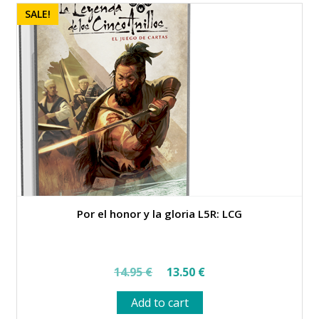
SALE!
Por el honor y la gloria L5R: LCG
Original
Current
14.95
€
13.50
€
price
price
Add to cart
was:
is: