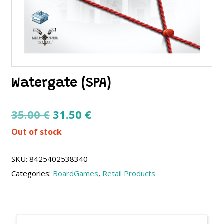
Watergate (SPA)
Original
Current
35.00
€
31.50
€
price
price
Out of stock
was:
is:
35.00 €.
31.50 €.
SKU:
8425402538340
Categories:
BoardGames
,
Retail Products