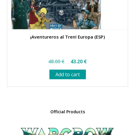
¡Aventureros al Tren! Europa (ESP)
Original
Current
48.00
€
43.20
€
price
price
Add to cart
was:
is:
48.00 €.
43.20 €.
Official Products