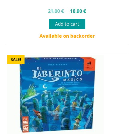
Original
Current
21.00
€
18.90
€
price
price
Add to cart
was:
is:
21.00 €.
18.90 €.
Available on backorder
SALE!