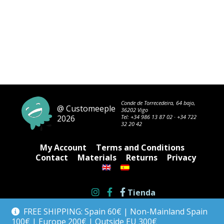
Conde de Torrecedeira, 64 bajo,
@ Customeeple
36202 Vigo
2026
Tel:
+34 986 13 87 02
·
+34 722
32 20 42
My Account
Terms and Conditions
Contact
Materials
Returns
Privacy
Tienda
FREE SHIPPING: Spain 60€ | Non-Mainland Spain
100€ | Europe 200€ | Outside EU 300€