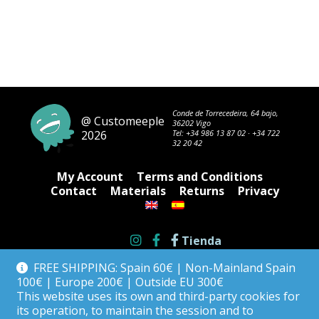
Conde de Torrecedeira, 64 bajo,
@ Customeeple
36202 Vigo
2026
Tel:
+34 986 13 87 02
·
+34 722
32 20 42
My Account
Terms and Conditions
Contact
Materials
Returns
Privacy
Tienda
FREE SHIPPING: Spain 60€ | Non-Mainland Spain
100€ | Europe 200€ | Outside EU 300€
This website uses its own and third-party cookies for
its operation, to maintain the session and to