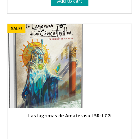
Add to cart
was:
is:
35.00 €.
31.50 €.
SALE!
Las lágrimas de Amaterasu L5R: LCG