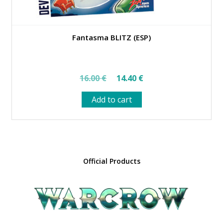
Fantasma BLITZ (ESP)
Original
Current
16.00
€
14.40
€
price
price
Add to cart
was:
is:
16.00 €.
14.40 €.
Official Products