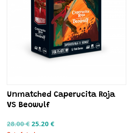
Unmatched Caperucita Roja
VS Beowulf
Original
Current
28.00
€
25.20
€
price
price