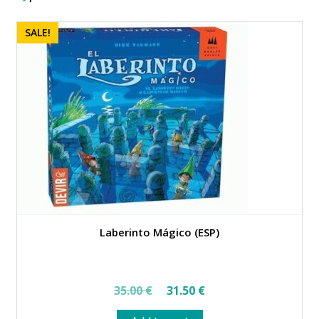
SALE!
Laberinto Mágico (ESP)
Original
Current
35.00
€
31.50
€
price
price