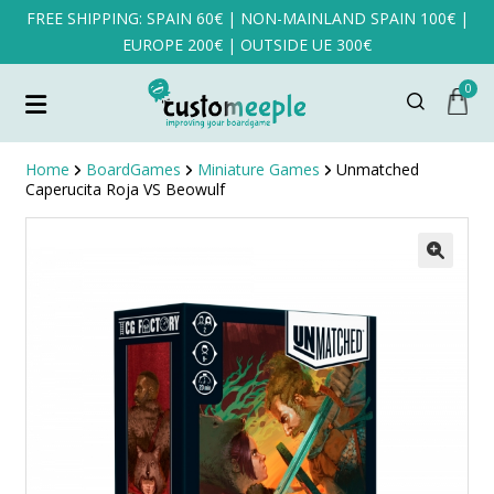
FREE SHIPPING: SPAIN 60€ | NON-MAINLAND SPAIN 100€ |
EUROPE 200€ | OUTSIDE UE 300€
0
Home
BoardGames
Miniature Games
Unmatched
Caperucita Roja VS Beowulf
SALE!