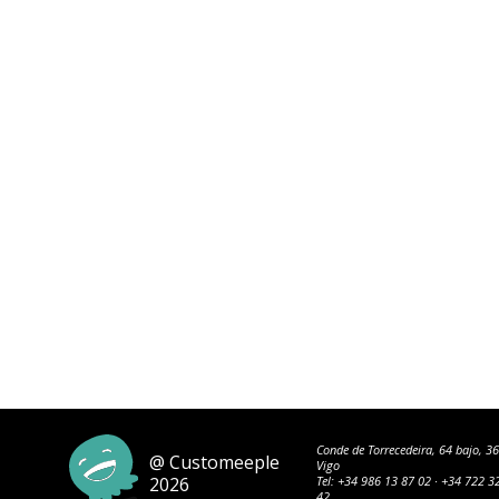
Conde de Torrecedeira, 64 bajo, 3
@ Customeeple
Vigo
2026
Tel:
+34 986 13 87 02
·
+34 722 3
42