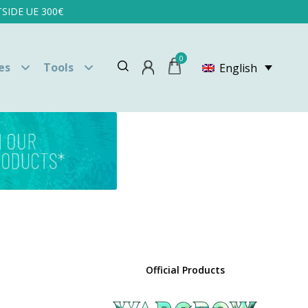
SIDE UE 300€
0
es
Tools
English
Official Products