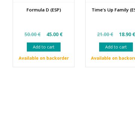
Formula D (ESP)
Time’s Up Family (E
Original
Current
Origin
50.00
€
45.00
€
21.00
€
18.90
price
price
price
Add to cart
Add to cart
was:
is:
was:
50.00 €.
45.00 €.
21.00 
Available on backorder
Available on backor