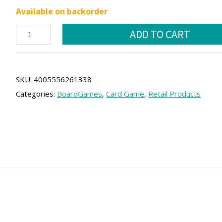
price
price
Available on backorder
was:
is:
Licantropo
ADD TO CART
14.00 €.
12.60 €.
(SPA)
quantity
SKU:
4005556261338
Categories:
BoardGames
,
Card Game
,
Retail Products