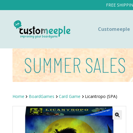
FREE SHIPPI
Customeeple
Home
BoardGames
Card Game
Licantropo (SPA)
SALE!