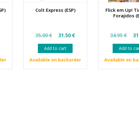
SP)
Colt Express (ESP)
Flick em Up! Ti
Forajidos (
al
Current
Original
Current
Ori
€
35.00
€
31.50
€
34.95
€
31
price
price
price
pri
Add to cart
Add to ca
is:
was:
is:
wa
€.
18.90 €.
35.00 €.
31.50 €.
34.
der
Available on backorder
Available on b