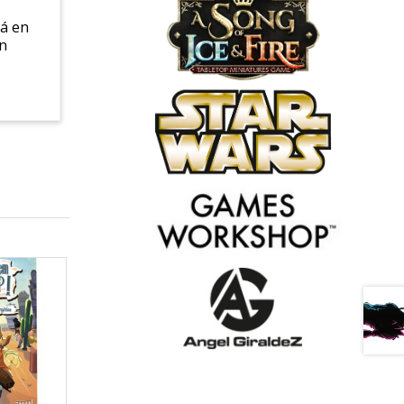
rá en
én