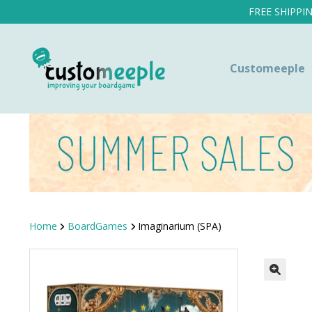
FREE SHIPPI
Customeeple
Home
BoardGames
Imaginarium (SPA)
SALE!