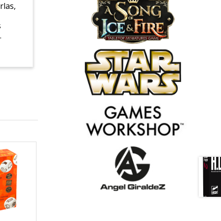
rlas,
s
.