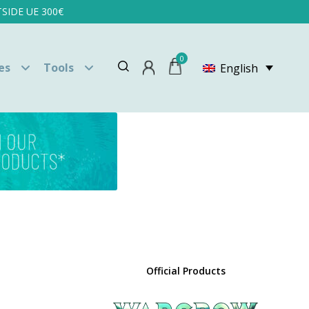
SIDE UE 300€
0
es
Tools
English
Official Products