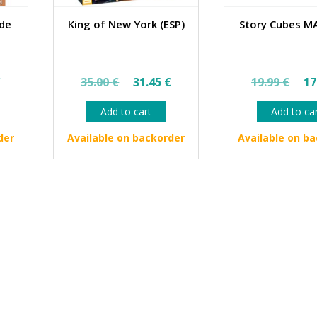
 de
King of New York (ESP)
Story Cubes MA
al
Current
Original
Current
Ori
€
35.00
€
31.45
€
19.99
€
17
price
price
price
pri
Add to cart
Add to ca
is:
was:
is:
wa
€.
31.45 €.
35.00 €.
31.45 €.
19.
der
Available on backorder
Available on b