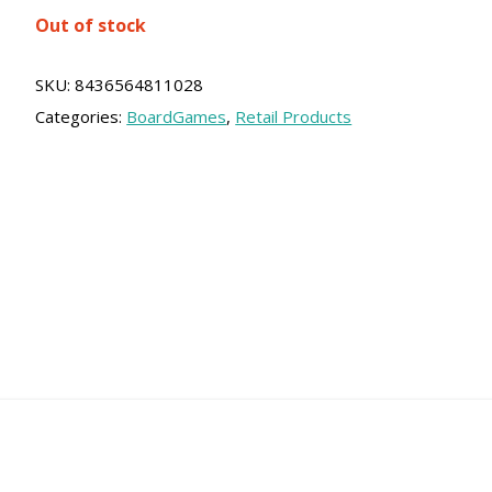
price
price
Out of stock
was:
is:
47.00 €.
42.30 €.
SKU:
8436564811028
Categories:
BoardGames
,
Retail Products