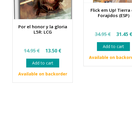
Flick em Up! Tierra
Forajidos (ESP)
Por el honor y la gloria
Origin
L5R: LCG
34.95
€
31.45
price
Add to cart
Original
Current
was:
14.95
€
13.50
€
price
price
34.95 
Available on backor
Add to cart
was:
is:
14.95 €.
13.50 €.
Available on backorder