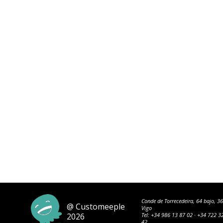
Conde de Torrecedeira, 64 bajo, 3
@ Customeeple
Vigo
2026
Tel:
+34 986 13 87 02
·
+34 722 3
42