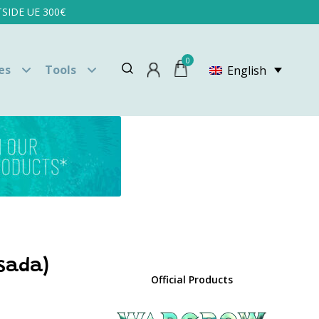
SIDE UE 300€
0
es
Tools
English
isada)
Official Products