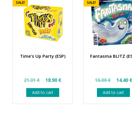
SALE!
SALE!
Time’s Up Party (ESP)
Fantasma BLITZ (E
Original
Current
Origin
21.01
€
18.90
€
16.00
€
14.40
price
price
price
Add to cart
Add to cart
was:
is:
was:
21.01 €.
18.90 €.
16.00 