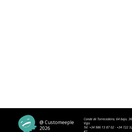
Conde de Torrecedeira, 64 bajo, 3
@ Customeeple
Vigo
2026
Tel:
+34 986 13 87 02
·
+34 722 3
42