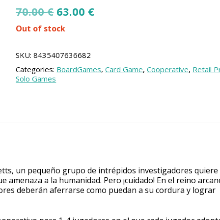
Original
Current
70.00
€
63.00
€
price
price
Out of stock
was:
is:
70.00 €.
63.00 €.
SKU:
8435407636682
Categories:
BoardGames
,
Card Game
,
Cooperative
,
Retail 
Solo Games
etts, un pequeño grupo de intrépidos investigadores quiere
que amenaza a la humanidad. Pero ¡cuidado! En el reino arcan
dores deberán aferrarse como puedan a su cordura y lograr