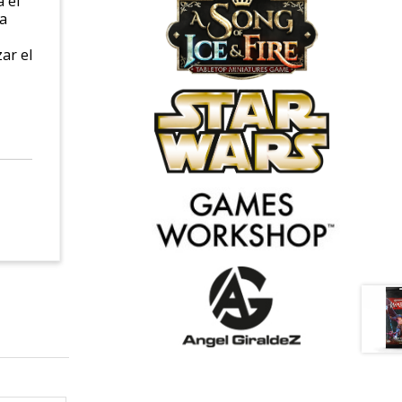
 el
na
ar el