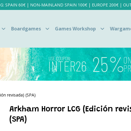
NG: SPAIN 60€ | NON-MAINLAND SPAIN 100€ | EUROPE 200€ | OUT
Boardgames
Games Workshop
Wargam
ión revisada) (SPA)
Arkham Horror LCG (Edición rev
(SPA)