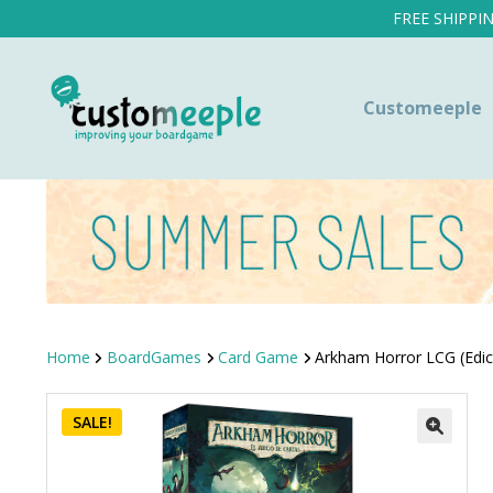
FREE SHIPPI
Customeeple
Home
BoardGames
Card Game
Arkham Horror LCG (Edic
SALE!