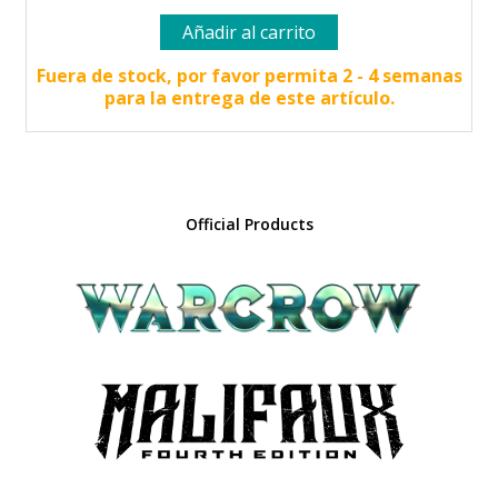
precio
precio
Añadir al carrito
original
actual
era:
es:
Fuera de stock, por favor permita 2 - 4 semanas
para la entrega de este artículo.
50.00 €.
44.05 €.
Official Products