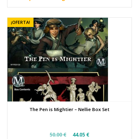
¡OFERTA!
The Pen is Mightier – Nellie Box Set
El
El
50.00
€
44.05
€