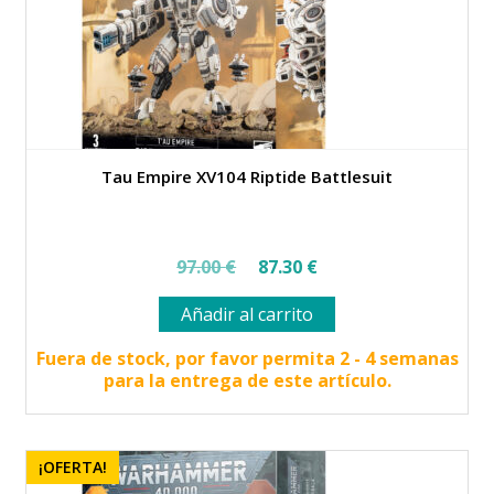
Tau Empire XV104 Riptide Battlesuit
El
El
97.00
€
87.30
€
precio
precio
Añadir al carrito
original
actual
era:
es:
Fuera de stock, por favor permita 2 - 4 semanas
para la entrega de este artículo.
97.00 €.
87.30 €.
¡OFERTA!