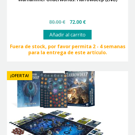
El
El
80.00
€
72.00
€
precio
precio
original
actual
Añadir al carrito
era:
es:
80.00 €.
72.00 €.
Fuera de stock, por favor permita 2 - 4 semanas
para la entrega de este artículo.
¡OFERTA!