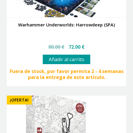
Warhammer Underworlds: Harrowdeep (SPA)
El
El
80.00
€
72.00
€
precio
precio
original
actual
Añadir al carrito
era:
es:
80.00 €.
72.00 €.
Fuera de stock, por favor permita 2 - 4 semanas
para la entrega de este artículo.
¡OFERTA!