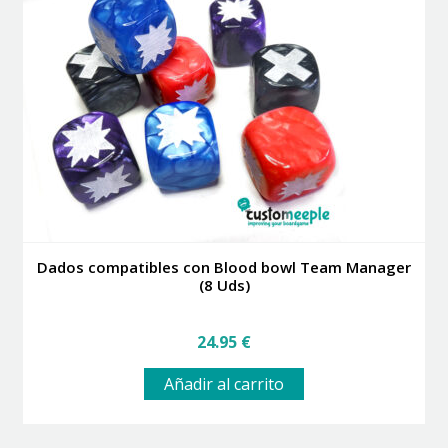
opciones
se
pueden
elegir
en
la
página
de
producto
Dados compatibles con Blood bowl Team Manager
(8 Uds)
24.95
€
Añadir al carrito