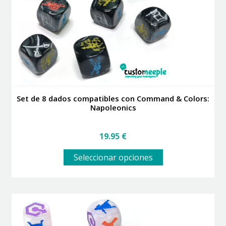
elegir
en
la
página
de
producto
Set de 8 dados compatibles con Command & Colors:
Napoleonics
19.95
€
Este
Seleccionar opciones
producto
tiene
múltiples
variantes.
Las
opciones
se