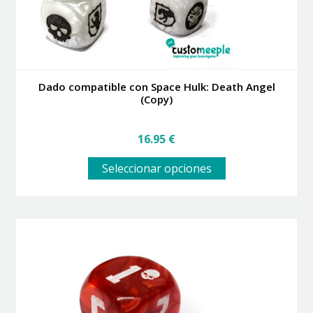
Dado compatible con Space Hulk: Death Angel
(Copy)
16.95
€
Este
Seleccionar opciones
producto
tiene
múltiples
variantes.
Las
opciones
se
pueden
elegir
en