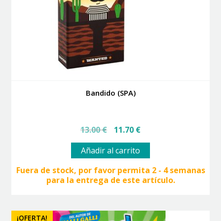
Bandido (SPA)
El
El
13.00
€
11.70
€
precio
precio
original
actual
Añadir al carrito
era:
es:
13.00 €.
11.70 €.
Fuera de stock, por favor permita 2 - 4 semanas
para la entrega de este artículo.
¡OFERTA!