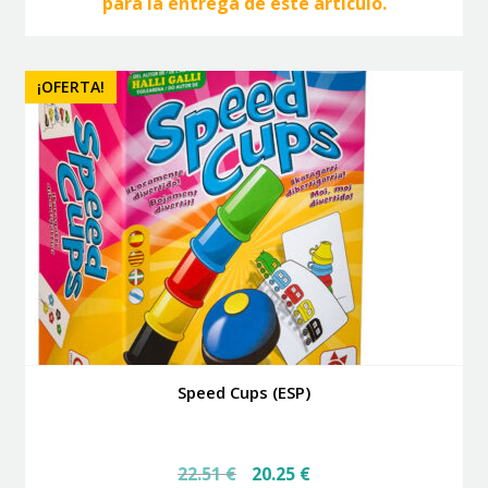
para la entrega de este artículo.
¡OFERTA!
Speed Cups (ESP)
El
El
22.51
€
20.25
€