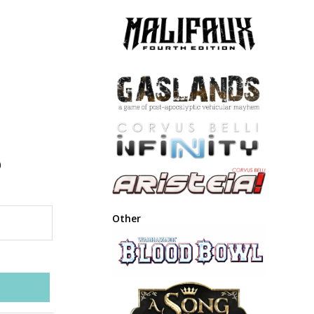
o
Other