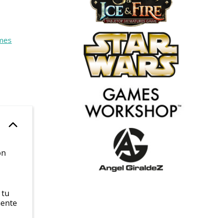
mes
on
 tu
mente