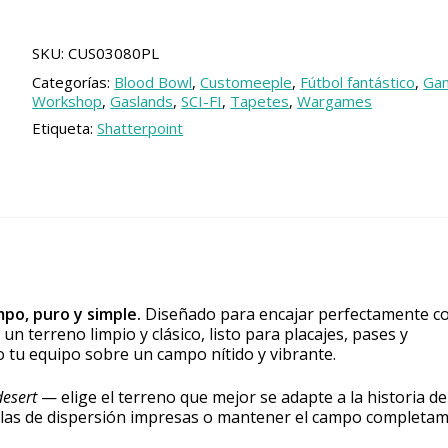
bowl
Sencillo
cantidad
SKU:
CUS03080PL
Categorías:
Blood Bowl
,
Customeeple
,
Fútbol fantástico
,
Ga
Workshop
,
Gaslands
,
SCI-FI
,
Tapetes
,
Wargames
Etiqueta:
Shatterpoint
po, puro y simple.
Diseñado para encajar perfectamente c
un terreno limpio y clásico, listo para placajes, pases y
lo tu equipo sobre un campo nítido y vibrante.
desert
— elige el terreno que mejor se adapte a la historia de
tillas de dispersión impresas o mantener el campo completa