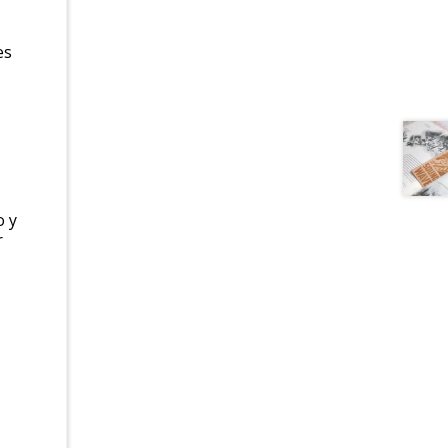
es
o y
r