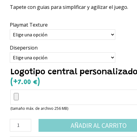
Tapete con guias para simplificar y agilizar el juego.
Playmat Texture
Disepersion
Logotipo central personalizad
(+
)
7.00
€
(tamaño máx. de archivo 256 MB)
Tapete
AÑADIR AL CARRITO
compatible
Blood