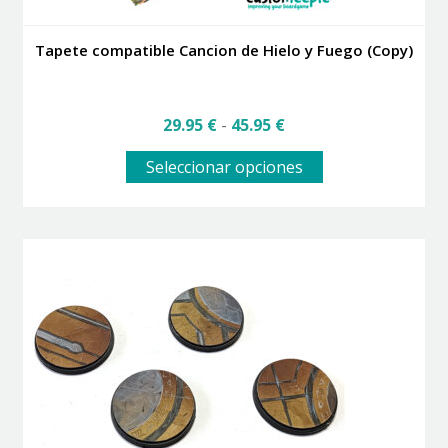
Tapete compatible Cancion de Hielo y Fuego (Copy)
Rango
29.95
€
-
45.95
€
de
Este
precios:
Seleccionar opciones
producto
desde
tiene
29.95 €
múltiples
hasta
variantes.
45.95 €
Las
opciones
se
pueden
elegir
en
la
página
de
producto