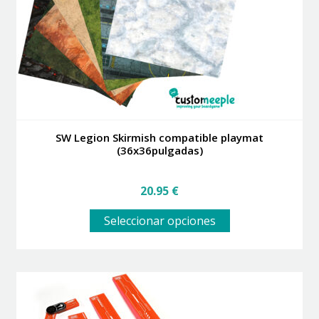
en
la
página
de
producto
SW Legion Skirmish compatible playmat
(36x36pulgadas)
20.95
€
Este
Seleccionar opciones
producto
tiene
múltiples
variantes.
Las
opciones
se