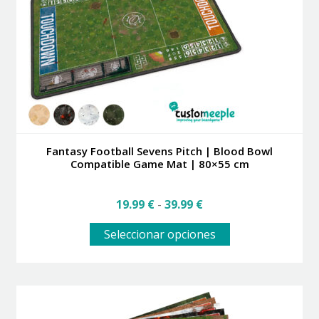
elegir
en
la
página
de
producto
Fantasy Football Sevens Pitch | Blood Bowl
Compatible Game Mat | 80×55 cm
Rango
19.99
€
-
39.99
€
de
Este
precios:
Seleccionar opciones
producto
desde
tiene
19.99 €
múltiples
hasta
variantes.
39.99 €
Las
opciones