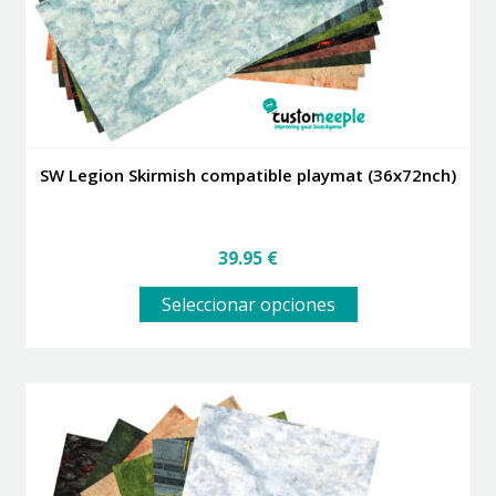
la
página
de
producto
SW Legion Skirmish compatible playmat (36x72nch)
39.95
€
Este
Seleccionar opciones
producto
tiene
múltiples
variantes.
Las
opciones
se
pueden
elegir