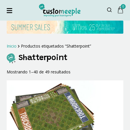
0
Inicio
Productos etiquetados “Shatterpoint”
Shatterpoint
Ordenado
Mostrando 1–40 de 49 resultados
por
los
últimos