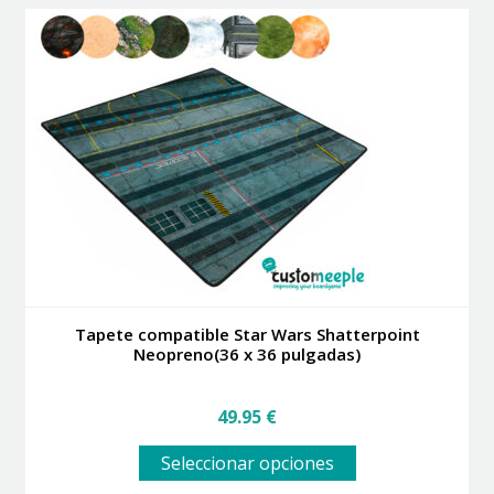
variantes.
49.99 €
Las
opciones
se
pueden
elegir
en
la
página
de
producto
Tapete compatible Star Wars Shatterpoint
Neopreno(36 x 36 pulgadas)
49.95
€
Este
Seleccionar opciones
producto