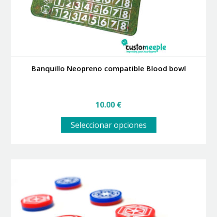
página
de
producto
Banquillo Neopreno compatible Blood bowl
10.00
€
Este
Seleccionar opciones
producto
tiene
múltiples
variantes.
Las
opciones
se
pueden
elegir