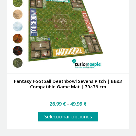
opciones
se
pueden
elegir
en
la
página
de
producto
Fantasy Football Deathbowl Sevens Pitch | BBs3
Compatible Game Mat | 79×79 cm
Rango
26.99
€
-
49.99
€
de
Este
precios:
Seleccionar opciones
producto
desde
tiene
26.99 €
múltiples
hasta