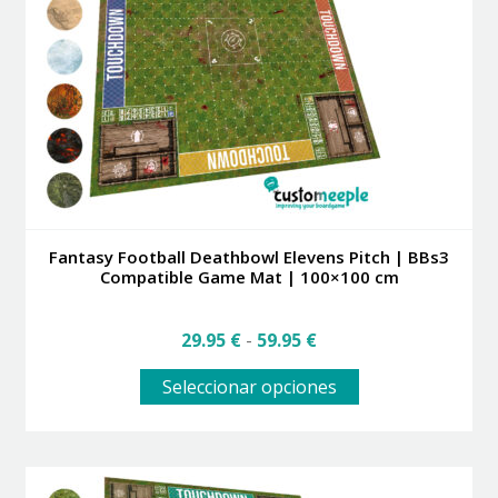
pueden
elegir
en
la
página
de
producto
Fantasy Football Deathbowl Elevens Pitch | BBs3
Compatible Game Mat | 100×100 cm
Rango
29.95
€
-
59.95
€
de
Este
precios:
Seleccionar opciones
producto
desde
tiene
29.95 €
múltiples
hasta
variantes.
59.95 €
Las