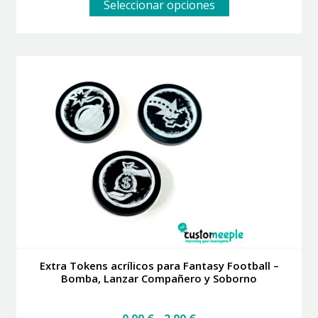
Este
Seleccionar opciones
producto
tiene
múltiples
variantes.
Las
opciones
se
pueden
elegir
en
la
página
de
producto
Extra Tokens acrílicos para Fantasy Football –
Bomba, Lanzar Compañero y Soborno