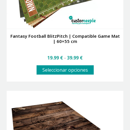
Fantasy Football BlitzPitch | Compatible Game Mat
| 60×55 cm
Rango
19.99
€
-
39.99
€
de
Este
precios:
Seleccionar opciones
producto
desde
tiene
19.99 €
múltiples
hasta
variantes.
39.99 €
Las
opciones
se
pueden
elegir
en