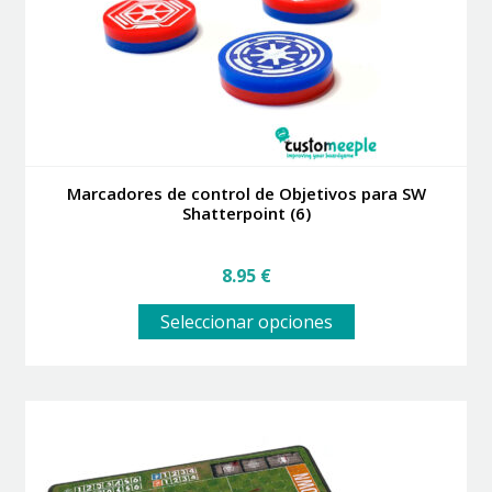
en
la
página
de
producto
Marcadores de control de Objetivos para SW
Shatterpoint (6)
8.95
€
Este
Seleccionar opciones
producto
tiene
múltiples
variantes.
Las
opciones
se
pueden