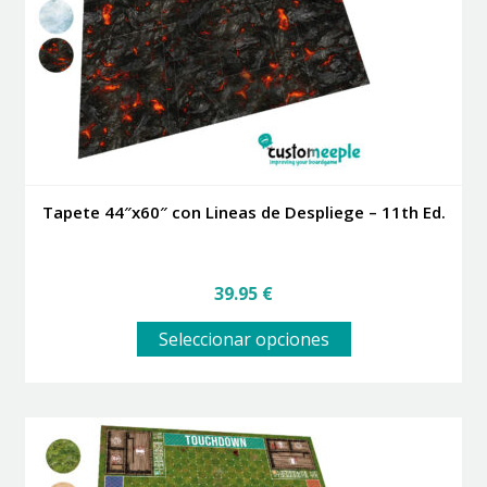
elegir
en
la
página
de
producto
Tapete 44″x60″ con Lineas de Despliege – 11th Ed.
39.95
€
Este
Seleccionar opciones
producto
tiene
múltiples
variantes.
Las
opciones
se