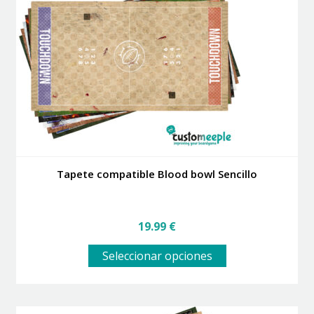
se
pueden
elegir
en
la
página
de
producto
Tapete compatible Blood bowl Sencillo
19.99
€
Este
Seleccionar opciones
producto
tiene
múltiples
variantes.