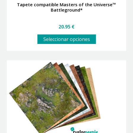
Tapete compatible Masters of the Universe™
Battleground*
20.95
€
Este
Seleccionar opciones
producto
tiene
múltiples
variantes.
Las
opciones
se
pueden
elegir
en
la
página
de
producto