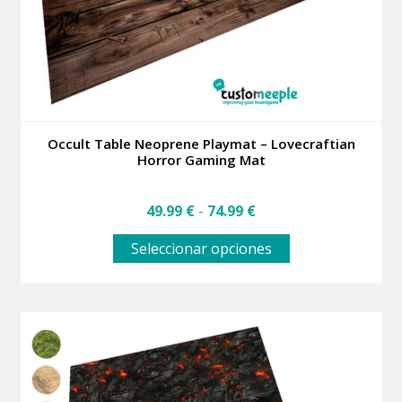
la
página
de
producto
Occult Table Neoprene Playmat – Lovecraftian
Horror Gaming Mat
Rango
49.99
€
-
74.99
€
de
Este
precios:
Seleccionar opciones
producto
desde
tiene
49.99 €
múltiples
hasta
variantes.
74.99 €
Las
opciones
se
pueden