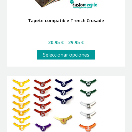
Tapete compatible Trench Crusade
Rango
20.95
€
-
29.95
€
de
Este
precios:
Seleccionar opciones
producto
desde
tiene
20.95 €
múltiples
hasta
variantes.
29.95 €
Las
opciones
se
pueden
elegir
en
la
página
de