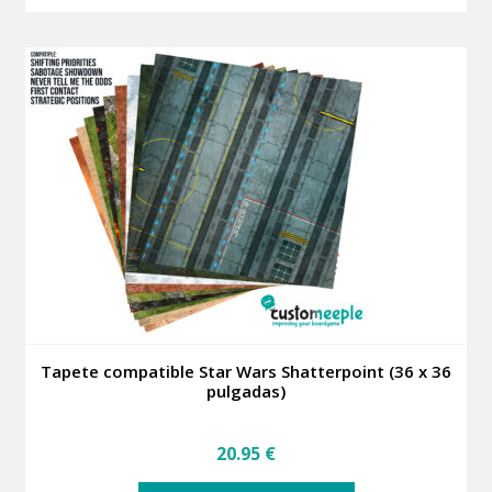
tiene
múltiples
variantes.
Las
opciones
se
pueden
elegir
en
la
página
de
producto
Tapete compatible Star Wars Shatterpoint (36 x 36
pulgadas)
20.95
€