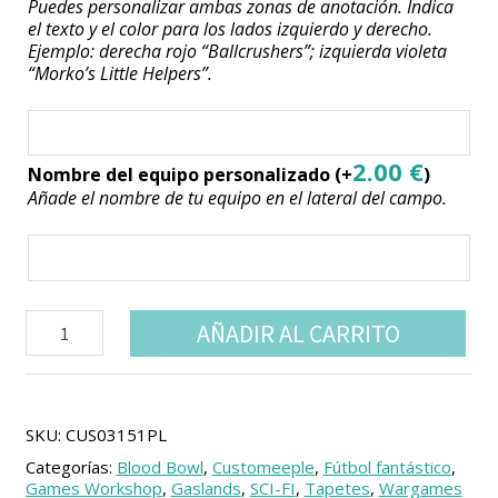
Puedes personalizar ambas zonas de anotación. Indica
el texto y el color para los lados izquierdo y derecho.
Ejemplo: derecha rojo “Ballcrushers”; izquierda violeta
“Morko’s Little Helpers”.
2.00
€
Nombre del equipo personalizado
(+
)
Añade el nombre de tu equipo en el lateral del campo.
Fantasy
AÑADIR AL CARRITO
Football
Deathbowl
Elevens
Pitch
|
SKU:
CUS03151PL
BBs3
Categorías:
Blood Bowl
,
Customeeple
,
Fútbol fantástico
,
Compatible
Games Workshop
,
Gaslands
,
SCI-FI
,
Tapetes
,
Wargames
Game