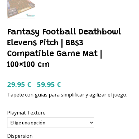
Fantasy Football Deathbowl
Elevens Pitch | BBs3
Compatible Game Mat |
100×100 cm
Rango
29.95
€
-
59.95
€
de
Tapete con guias para simplificar y agilizar el juego.
precios:
desde
Playmat Texture
29.95 €
hasta
Dispersion
59.95 €