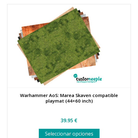
Warhammer AoS: Marea Skaven compatible
playmat (44×60 inch)
39.95
€
Este
Seleccionar opciones
producto