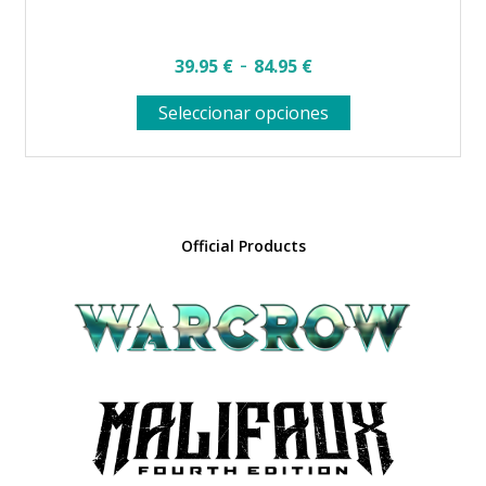
Rango
-
39.95
€
84.95
€
de
Este
Seleccionar opciones
precios:
producto
desde
tiene
múltiples
39.95 €
variantes.
hasta
Las
opciones
84.95 €
Official Products
se
pueden
elegir
en
la
página
de
producto