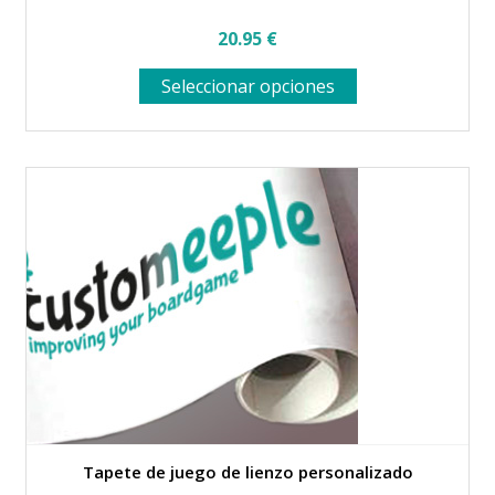
20.95
€
Este
Seleccionar opciones
producto
tiene
múltiples
variantes.
Las
opciones
se
pueden
elegir
en
la
página
de
producto
Tapete de juego de lienzo personalizado