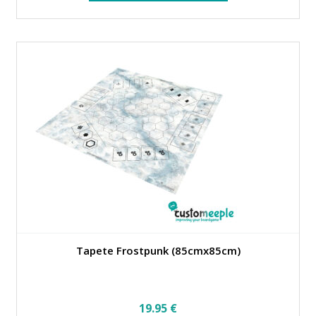
tiene
múltiples
variantes.
Las
opciones
se
pueden
elegir
en
la
página
de
producto
Tapete Frostpunk (85cmx85cm)
19.95
€