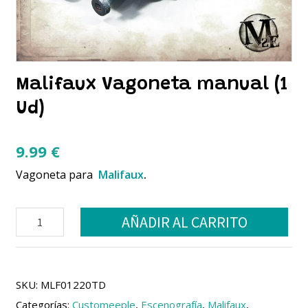
Malifaux Vagoneta manual (1
Ud)
9.99
€
Vagoneta para
Malifaux
.
Malifaux
AÑADIR AL CARRITO
Vagoneta
manual
(1
Ud)
cantidad
SKU:
MLF01220TD
Categorías:
Customeeple
,
Escenografía
,
Malifaux
,