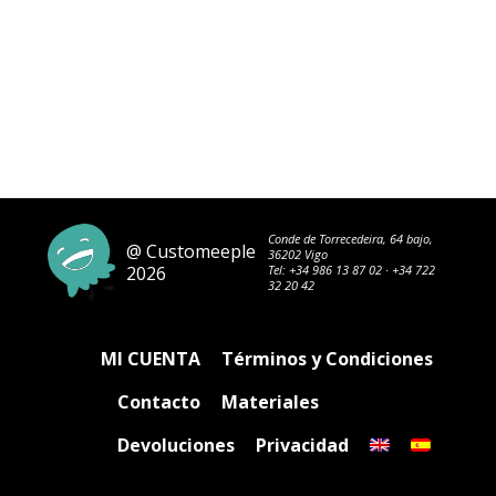
Conde de Torrecedeira, 64 bajo,
@ Customeeple
36202 Vigo
2026
Tel:
+34 986 13 87 02
·
+34 722
32 20 42
MI CUENTA
Términos y Condiciones
Contacto
Materiales
Devoluciones
Privacidad