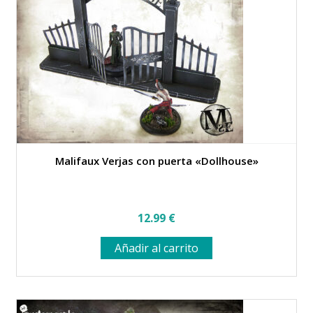
pueden
elegir
en
la
página
de
producto
Malifaux Verjas con puerta «Dollhouse»
12.99
€
Añadir al carrito