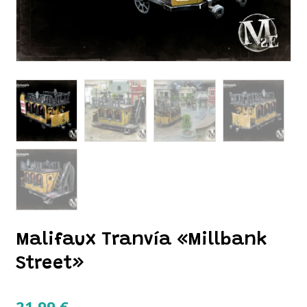
Malifaux Tranvía «Millbank
Street»
21.99
€