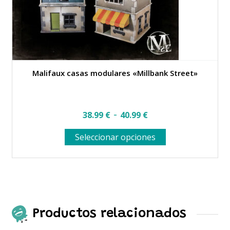
Malifaux casas modulares «Millbank Street»
Rango
-
38.99
€
40.99
€
de
Este
Seleccionar opciones
precios:
producto
desde
tiene
múltiples
38.99 €
variantes.
hasta
Las
opciones
40.99 €
se
Productos relacionados
pueden
elegir