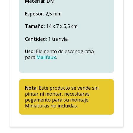
Material:
DM
Espesor:
2,5 mm
Tamaño:
14 x 7 x 5,5 cm
Cantidad:
1
tranvía
Uso:
Elemento de escenografía
para
Malifaux
.
Nota:
Este producto se vende sin
pintar ni montar, necesitaras
pegamento para su montaje.
Miniaturas no incluidas.