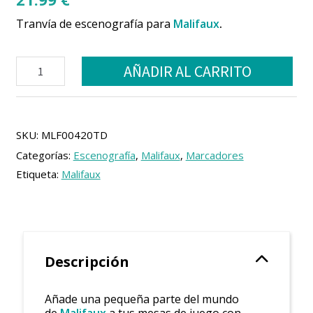
Tranvía de escenografía para
Malifaux
.
Malifaux
AÑADIR AL CARRITO
Tranvía
"Millbank
Street"
cantidad
SKU:
MLF00420TD
Categorías:
Escenografía
,
Malifaux
,
Marcadores
Etiqueta:
Malifaux
Descripción
Añade una pequeña parte del mundo