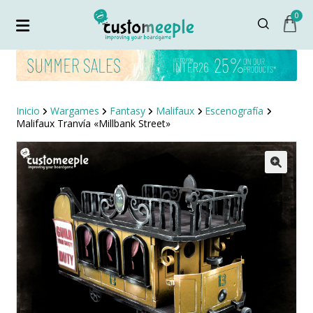
0
Inicio
Wargames
Fantasy
Malifaux
Escenografía
Malifaux Tranvía «Millbank Street»