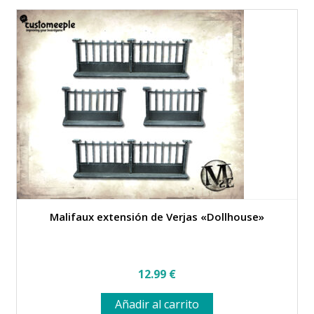
en
la
página
de
producto
Malifaux extensión de Verjas «Dollhouse»
12.99
€
Añadir al carrito