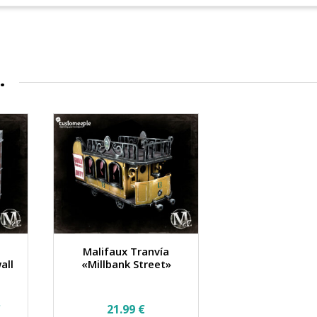
…
Malifaux Tranvía
all
«Millbank Street»
Rango
€
21.99
€