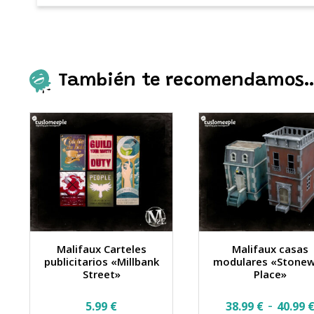
También te recomendamos
Malifaux Carteles
Malifaux casas
publicitarios «Millbank
modulares «Stonew
Street»
Place»
-
5.99
€
38.99
€
40.99