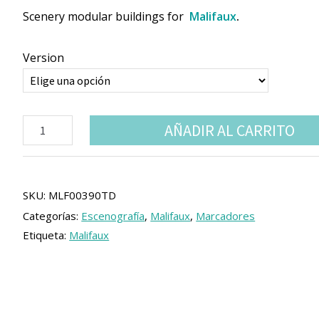
de
Scenery modular buildings for
Malifaux
.
precios:
desde
Version
38.99 €
hasta
40.99 €
Malifaux
AÑADIR AL CARRITO
casas
modulares
"Millbank
Street"
cantidad
SKU:
MLF00390TD
Categorías:
Escenografía
,
Malifaux
,
Marcadores
Etiqueta:
Malifaux