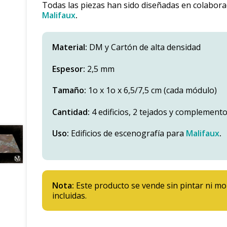
Todas las piezas han sido diseñadas en colabor
Malifaux
.
Material:
DM y Cartón de alta densidad
Espesor:
2,5 mm
Tamaño:
1o x 1o x 6,5/7,5 cm (cada módulo)
Cantidad:
4 edificios, 2 tejados y complement
Uso:
Edificios de escenografía para
Malifaux
.
Nota:
Este producto se vende sin pintar ni m
incluidas.