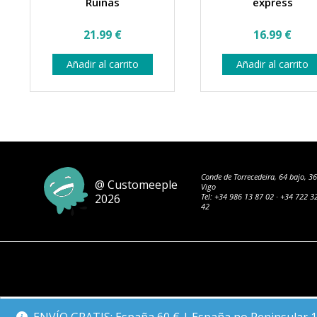
Ruinas
express
21.99
€
16.99
€
Añadir al carrito
Añadir al carrito
Conde de Torrecedeira, 64 bajo, 3
@ Customeeple
Vigo
2026
Tel:
+34 986 13 87 02
·
+34 722 3
42