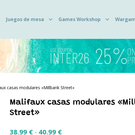
Juegos de mesa
Games Workshop
Wargam
aux casas modulares «Millbank Street»
Malifaux casas modulares «Mi
Street»
Rango
38.99
€
-
40.99
€