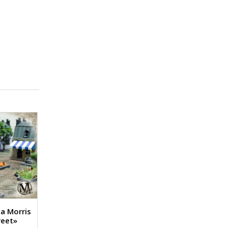
a Morris
reet»