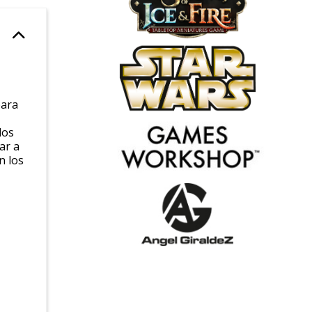
para
los
ar a
n los