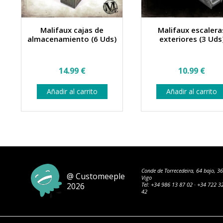
Malifaux cajas de
Malifaux escalera
almacenamiento (6 Uds)
exteriores (3 Uds
14.99
€
10.99
€
Añadir al carrito
Añadir al carrito
Conde de Torrecedeira, 64 bajo, 3
@ Customeeple
Vigo
2026
Tel:
+34 986 13 87 02
·
+34 722 3
42