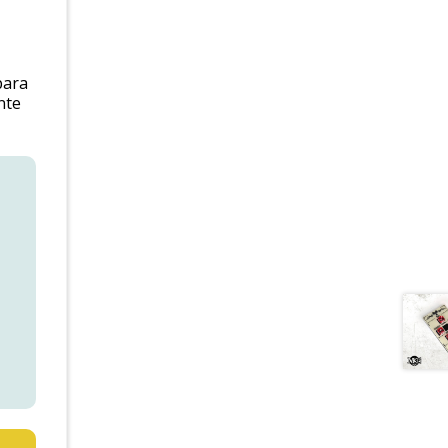
para
nte