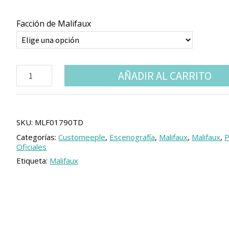
Facción de Malifaux
Expositor
AÑADIR AL CARRITO
Malifaux
para
Vitrina
cantidad
SKU:
MLF01790TD
Categorías:
Customeeple
,
Escenografía
,
Malifaux
,
Malifaux
,
P
Oficiales
Etiqueta:
Malifaux