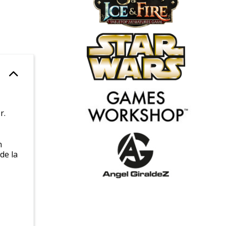
r.
n
de la