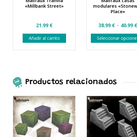
Malifaux Tranvía
Malifaux casas
«Millbank Street»
modulares «Stonew
Place»
-
21.99
€
38.99
€
40.99
Añadir al carrito
Seleccionar opcione
Productos relacionados