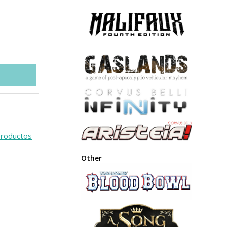
roductos
Other