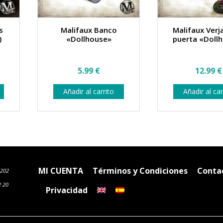
s
Malifaux Banco
Malifaux Verj
)
«Dollhouse»
puerta «Doll
5.99
€
12.99
€
Añadir al carrito
Añadir al car
MI CUENTA
Términos y Condiciones
Conta
6202
2 20
Privacidad