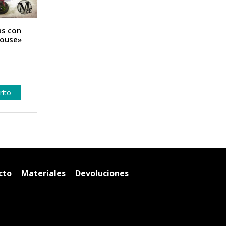
as con
house»
rito
cto
Materiales
Devoluciones