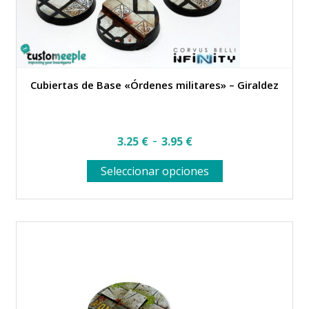
Cubiertas de Base «Órdenes militares» – Giraldez
Rango
-
3.25
€
3.95
€
de
Este
Seleccionar opciones
precios:
producto
desde
tiene
múltiples
3.25 €
variantes.
hasta
Las
opciones
3.95 €
se
pueden
elegir
en