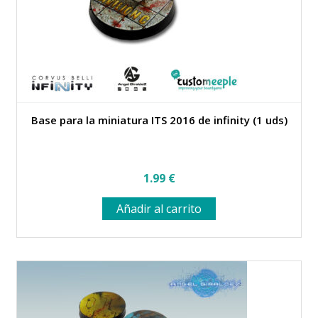
la
página
de
producto
Base para la miniatura ITS 2016 de infinity (1 uds)
1.99
€
Añadir al carrito