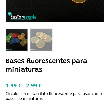
Bases fluorescentes para
miniaturas
Rango
1.99
€
-
2.99
€
de
Círculos en metacrilato fluorescente para usar como
precios:
bases de miniaturas.
desde