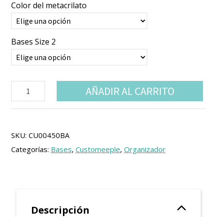
1.99 €
Color del metacrilato
hasta
2.99 €
Bases Size 2
Bases
AÑADIR AL CARRITO
fluorescentes
para
miniaturas
cantidad
SKU:
CU00450BA
Categorías:
Bases
,
Customeeple
,
Organizador
Descripción