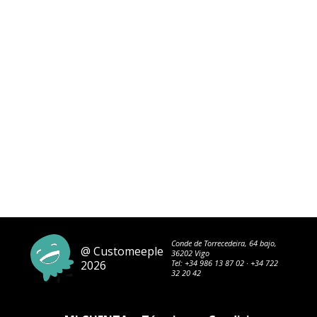
Conde de Torrecedeira, 64 bajo,
@ Customeeple
36202 Vigo
2026
Tel:
+34 986 13 87 02
·
+34 722
32 20 42