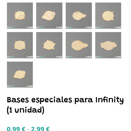
Bases especiales para Infinity
(1 unidad)
Rango
0.99
€
-
2.99
€