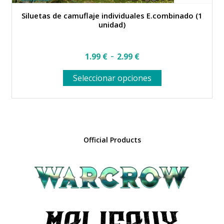
Siluetas de camuflaje individuales E.combinado (1
unidad)
Rango
-
1.99
€
2.99
€
de
Este
Seleccionar opciones
precios:
producto
desde
tiene
múltiples
1.99 €
variantes.
hasta
Las
opciones
2.99 €
Official Products
se
pueden
elegir
en
la
página
de
producto