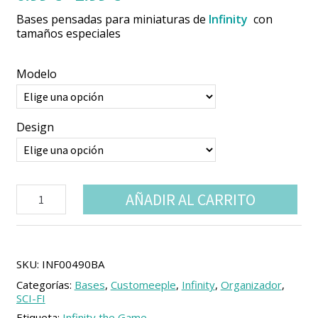
de
Bases pensadas para miniaturas de
Infinity
con
precios:
tamaños especiales
desde
0.99 €
Modelo
hasta
2.99 €
Design
Bases
AÑADIR AL CARRITO
especiales
para
Infinity
(1
unidad)
SKU:
INF00490BA
cantidad
Categorías:
Bases
,
Customeeple
,
Infinity
,
Organizador
,
SCI-FI
Etiqueta:
Infinity the Game