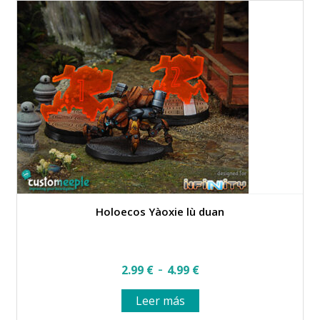
hasta
Las
opciones
2.99 €
se
pueden
elegir
en
la
página
de
producto
Holoecos Yàoxie lù duan
Rango
-
2.99
€
4.99
€
de
Leer más
precios: