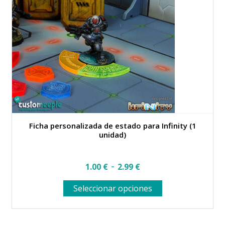
se
pueden
elegir
en
la
página
de
producto
Ficha personalizada de estado para Infinity (1
unidad)
Rango
-
1.00
€
2.99
€
de
Este
Seleccionar opciones
precios:
producto
desde
tiene
múltiples
1.00 €
variantes.