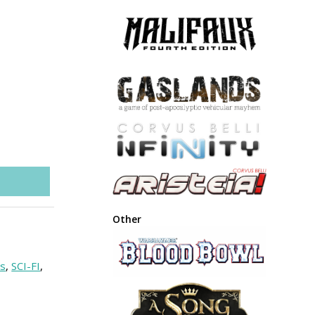
Other
es
,
SCI-FI
,