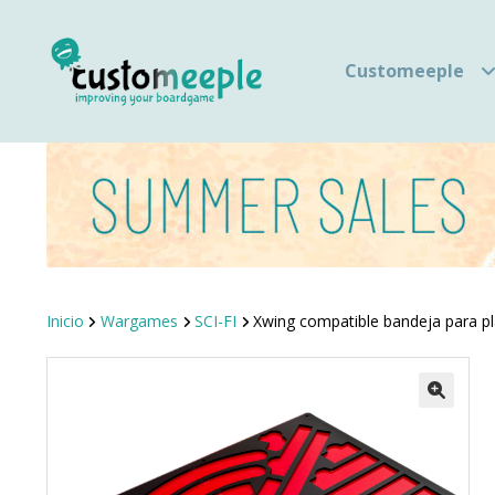
Customeeple
Inicio
Wargames
SCI-FI
Xwing compatible bandeja para pla