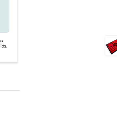
o
los.