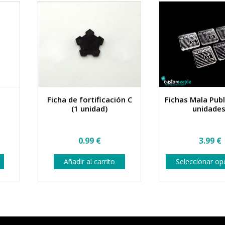
la
página
de
producto
Ficha de fortificación C
Fichas Mala Publ
(1 unidad)
unidades
0.99
€
3.99
€
Añadir al carrito
Seleccionar op