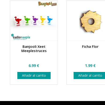
la
página
de
producto
Banjooli Xeet
Ficha Flor
Meeplestruces
6.99
€
1.99
€
Añadir al carrito
Añadir al carrito