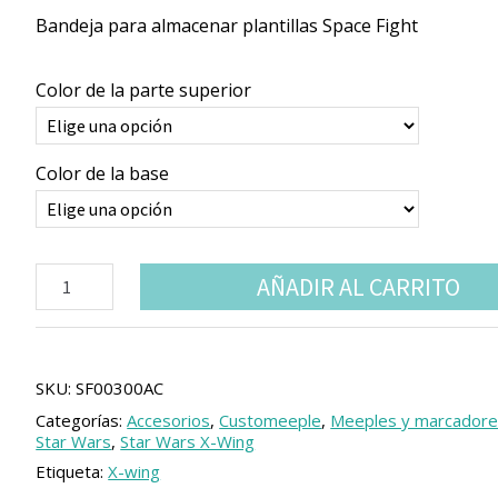
Bandeja para almacenar plantillas Space Fight
Color de la parte superior
Color de la base
Xwing
AÑADIR AL CARRITO
compatible
bandeja
para
plantillas
cantidad
SKU:
SF00300AC
Categorías:
Accesorios
,
Customeeple
,
Meeples y marcador
Star Wars
,
Star Wars X-Wing
Etiqueta:
X-wing