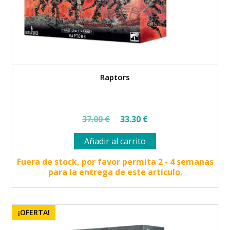
Raptors
El
El
37.00
€
33.30
€
precio
precio
Añadir al carrito
original
actual
era:
es:
Fuera de stock, por favor permita 2 - 4 semanas
para la entrega de este artículo.
37.00 €.
33.30 €.
¡OFERTA!