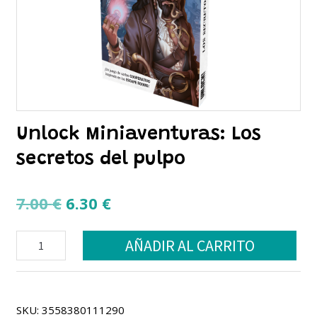
Unlock Miniaventuras: Los
secretos del pulpo
El
El
7.00
€
6.30
€
precio
precio
Unlock
original
actual
AÑADIR AL CARRITO
Miniaventuras:
era:
es:
Los
secretos
7.00 €.
6.30 €.
del
pulpo
SKU:
3558380111290