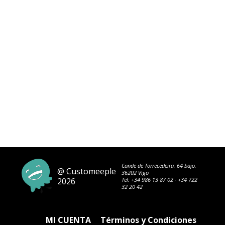
Conde de Torrecedeira, 64 bajo,
@ Customeeple
36202 Vigo
2026
Tel:
+34 986 13 87 02
·
+34 722
32 20 42
MI CUENTA
Términos y Condiciones