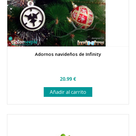
en
la
página
de
producto
Adornos navideños de Infinity
20.99
€
Añadir al carrito