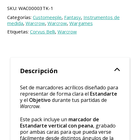
objetivo
para
SKU:
WAC00003TK-1
Warcrow
Categorías:
Customeeple
,
Fantasy
,
Instrumentos de
cantidad
medida
,
Warcrow
,
Warcrow
,
Wargames
Etiquetas:
Corvus Belli
,
Warcrow
Descripción
Set de marcadores acrílicos diseñado para
representar de forma clara el
Estandarte
y el
Objetivo
durante tus partidas de
Warcrow
.
Este pack incluye un
marcador de
Estandarte vertical con peana
, grabado
por ambas caras para que pueda verse
fácilmente desde distintos ángulos de la