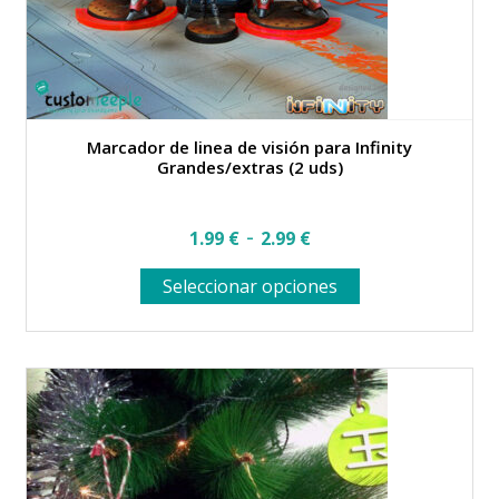
Marcador de linea de visión para Infinity
Grandes/extras (2 uds)
Rango
-
1.99
€
2.99
€
de
Este
Seleccionar opciones
precios:
producto
desde
tiene
múltiples
1.99 €
variantes.
hasta
Las
opciones
2.99 €
se
pueden
elegir