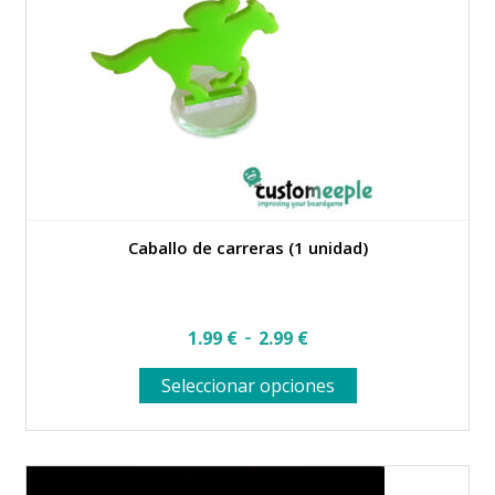
Caballo de carreras (1 unidad)
Rango
-
1.99
€
2.99
€
de
Este
Seleccionar opciones
precios:
producto
desde
tiene
múltiples
1.99 €
variantes.
hasta
Las