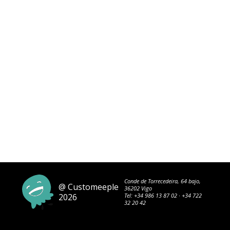
Conde de Torrecedeira, 64 bajo,
@ Customeeple
36202 Vigo
2026
Tel:
+34 986 13 87 02
·
+34 722
32 20 42