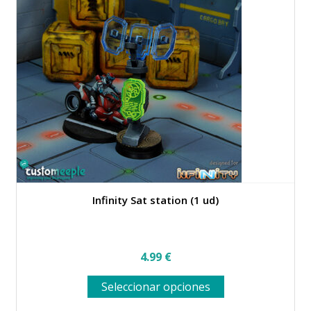
la
página
de
producto
Infinity Sat station (1 ud)
4.99
€
Este
Seleccionar opciones
producto
tiene