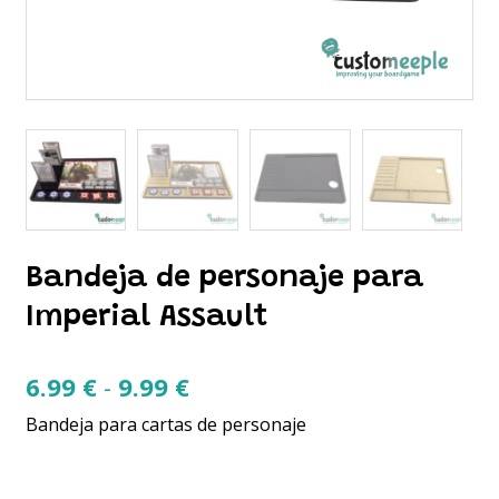
Bandeja de personaje para
Imperial Assault
Rango
6.99
€
-
9.99
€
de
Bandeja para cartas de personaje
precios:
desde