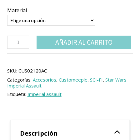
6.99 €
Material
hasta
9.99 €
Bandeja
AÑADIR AL CARRITO
de
personaje
para
Imperial
Assault
SKU:
CUS02120AC
cantidad
Categorías:
Accesorios
,
Customeeple
,
SCI-FI
,
Star Wars
Imperial Assault
Etiqueta:
Imperial assault
Descripción