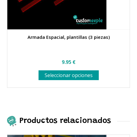
Armada Espacial, plantillas (3 piezas)
9.95
€
Este
Seleccionar opciones
producto
tiene
múltiples
variantes.
Las
opciones
se
Productos relacionados
pueden
elegir
en