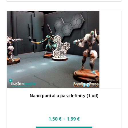
múltiples
variantes.
Las
opciones
se
pueden
elegir
en
la
página
de
producto
Nano pantalla para Infinity (1 ud)
Rango
-
1.50
€
1.99
€
de