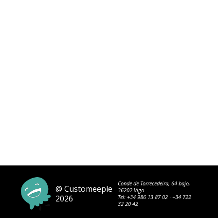
Conde de Torrecedeira, 64 bajo,
@ Customeeple
36202 Vigo
2026
Tel:
+34 986 13 87 02
·
+34 722
32 20 42