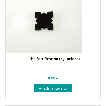
se
pueden
elegir
en
la
página
de
producto
Ficha fortificación D (1 unidad)
0.99
€
Añadir al carrito