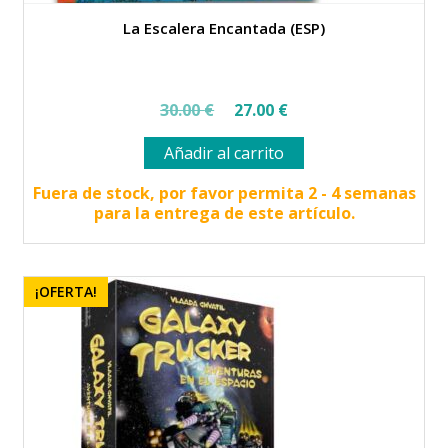
La Escalera Encantada (ESP)
El
El
30.00
€
27.00
€
precio
precio
Añadir al carrito
original
actual
era:
es:
Fuera de stock, por favor permita 2 - 4 semanas
para la entrega de este artículo.
30.00 €.
27.00 €.
¡OFERTA!