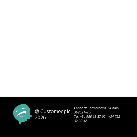
Conde de Torrecedeira, 64 bajo,
@ Customeeple
36202 Vigo
2026
Tel:
+34 986 13 87 02
·
+34 722
32 20 42