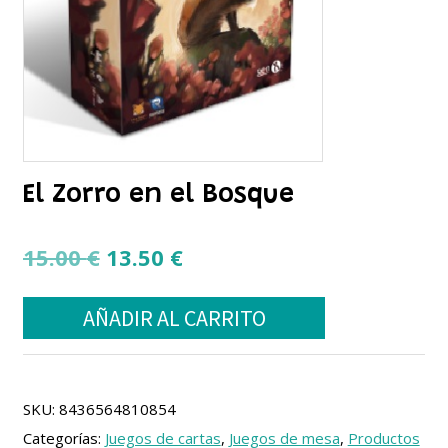
El Zorro en el Bosque
El
El
15.00
€
13.50
€
precio
precio
El
original
actual
AÑADIR AL CARRITO
Zorro
era:
es:
en
el
15.00 €.
13.50 €.
Bosque
cantidad
SKU:
8436564810854
Categorías:
Juegos de cartas
,
Juegos de mesa
,
Productos