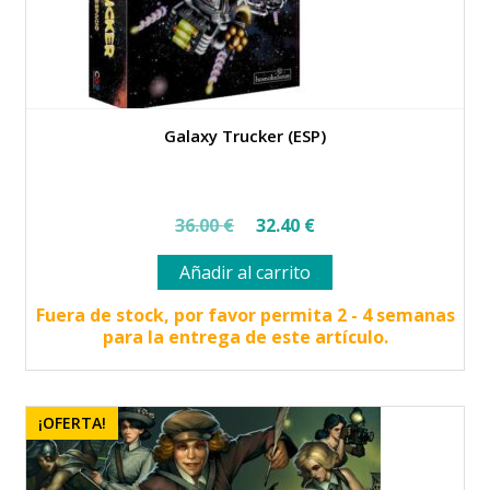
Galaxy Trucker (ESP)
El
El
36.00
€
32.40
€
precio
precio
Añadir al carrito
original
actual
era:
es:
Fuera de stock, por favor permita 2 - 4 semanas
para la entrega de este artículo.
36.00 €.
32.40 €.
¡OFERTA!