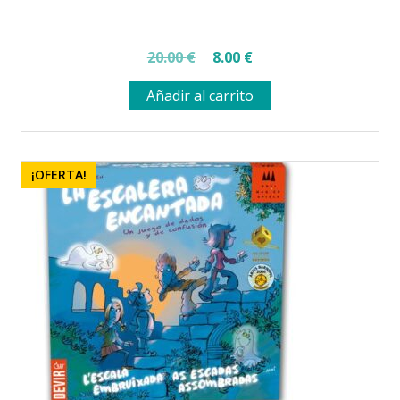
El
El
20.00
€
8.00
€
precio
precio
Añadir al carrito
original
actual
era:
es:
20.00 €.
8.00 €.
¡OFERTA!