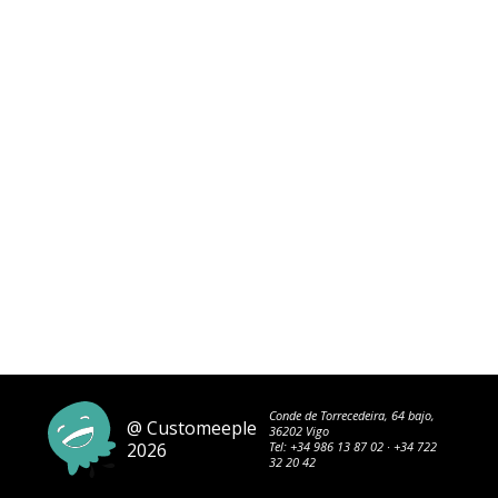
Conde de Torrecedeira, 64 bajo,
@ Customeeple
36202 Vigo
2026
Tel:
+34 986 13 87 02
·
+34 722
32 20 42