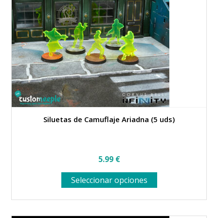
Siluetas de Camuflaje Ariadna (5 uds)
5.99
€
Este
Seleccionar opciones
producto
tiene
múltiples
variantes.