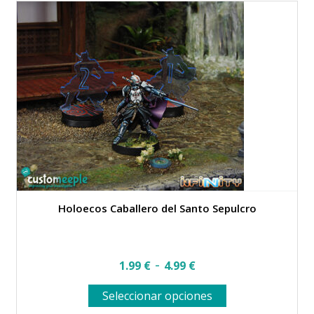
Holoecos Caballero del Santo Sepulcro
Rango
-
1.99
€
4.99
€
de
Este
Seleccionar opciones
precios:
producto