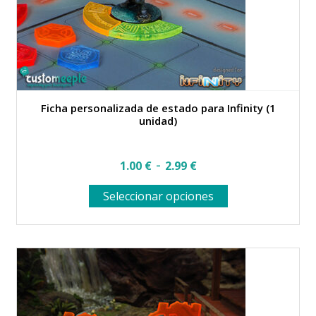
Ficha personalizada de estado para Infinity (1
unidad)
Rango
-
1.00
€
2.99
€
de
Este
Seleccionar opciones
precios:
producto
desde
tiene
múltiples
1.00 €
variantes.
hasta
Las
opciones
2.99 €
se
pueden