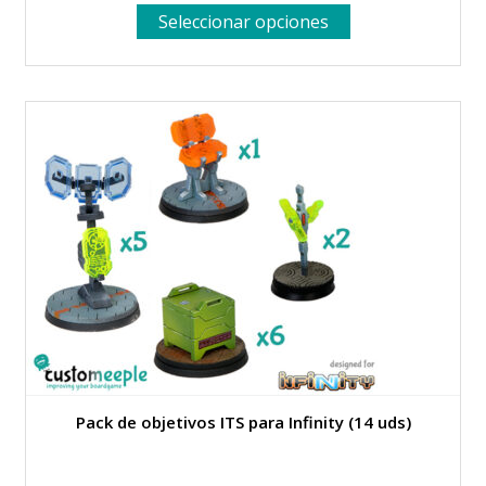
Este
Seleccionar opciones
producto
tiene
múltiples
variantes.
Las
opciones
se
pueden
elegir
en
la
página
de
producto
Pack de objetivos ITS para Infinity (14 uds)