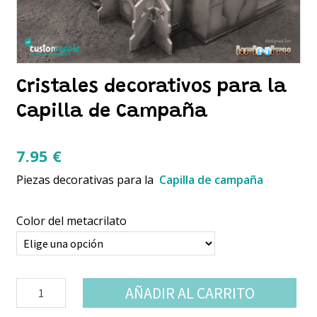
Cristales decorativos para la
Capilla de Campaña
7.95
€
Piezas decorativas para la
Capilla de campaña
Color del metacrilato
Cristales
AÑADIR AL CARRITO
decorativos
para