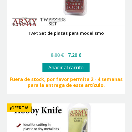
TAP: Set de pinzas para modelismo
El
El
8.00
€
7.20
€
precio
precio
original
actual
Añadir al carrito
era:
es:
8.00 €.
7.20 €.
Fuera de stock, por favor permita 2 - 4 semanas
para la entrega de este artículo.
¡OFERTA!