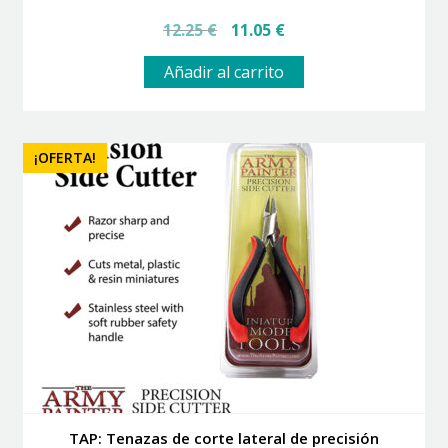
El
El
12.25
€
11.05
€
precio
precio
original
actual
Añadir al carrito
era:
es:
12.25 €.
11.05 €.
¡OFERTA!
TAP: Tenazas de corte lateral de precisión