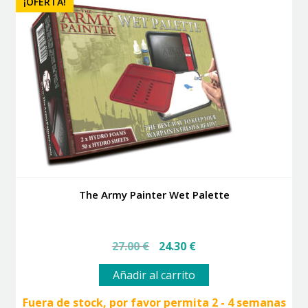
¡OFERTA!
The Army Painter Wet Palette
El
El
27.00
€
24.30
€
precio
precio
original
actual
Añadir al carrito
era:
es:
27.00 €.
24.30 €.
Fuera de stock, por favor permita 2 - 4 semanas