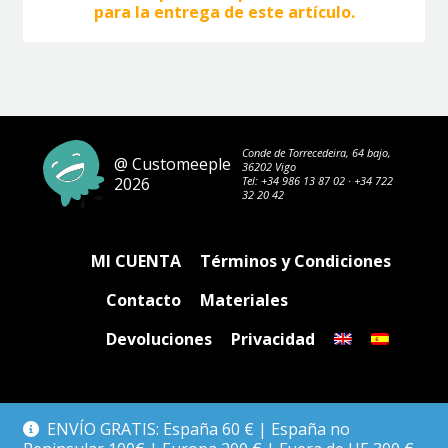
para la entrega de este artículo.
Conde de Torrecedeira, 64 bajo,
@ Customeeple
36202 Vigo
2026
Tel:
+34 986 13 87 02
·
+34 722
32 20 42
MI CUENTA
Términos y Condiciones
Contacto
Materiales
Devoluciones
Privacidad
ENVÍO GRATIS: España 60 € | España no