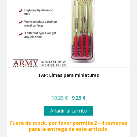
TAP: Limas para miniaturas
El
El
10.25
€
9.25
€
precio
precio
original
actual
Añadir al carrito
era:
es:
10.25 €.
9.25 €.
Fuera de stock, por favor permita 2 - 4 semanas
para la entrega de este artículo.