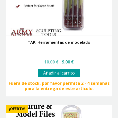
TAP: Herramientas de modelado
El
El
10.00
€
9.00
€
precio
precio
original
actual
Añadir al carrito
era:
es:
10.00 €.
9.00 €.
Fuera de stock, por favor permita 2 - 4 semanas
para la entrega de este artículo.
¡OFERTA!