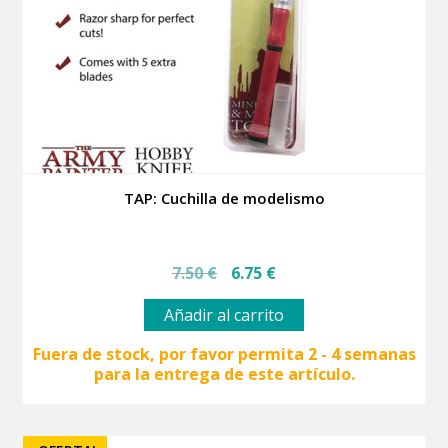
TAP: Cuchilla de modelismo
El
El
7.50
€
6.75
€
precio
precio
original
actual
Añadir al carrito
era:
es:
7.50 €.
6.75 €.
Fuera de stock, por favor permita 2 - 4 semanas
para la entrega de este artículo.