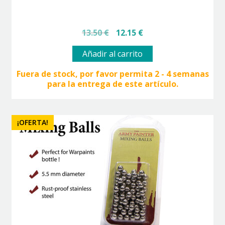
El
El
13.50
€
12.15
€
precio
precio
original
actual
Añadir al carrito
era:
es:
13.50 €.
12.15 €.
Fuera de stock, por favor permita 2 - 4 semanas
para la entrega de este artículo.
¡OFERTA!