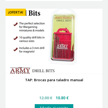
¡OFERTA!
TAP: Brocas para taladro manual
El
El
12.00
€
10.80
€
precio
precio
original
actual