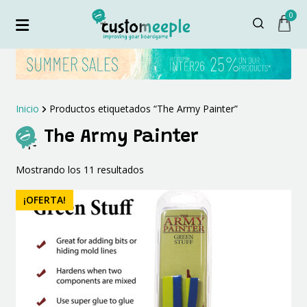
0
Inicio
Productos etiquetados “The Army Painter”
The Army Painter
Ordenado
Mostrando los 11 resultados
por
los
¡OFERTA!
últimos