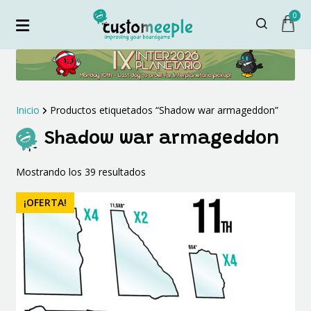
0
Inicio
Productos etiquetados “Shadow war armageddon”
Shadow war armageddon
Ordenado
Mostrando los 39 resultados
por
los
¡OFERTA!
últimos