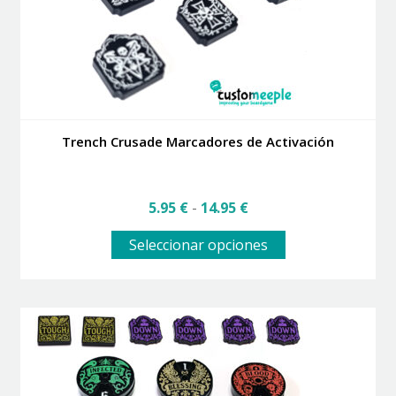
Trench Crusade Marcadores de Activación
Rango
5.95
€
-
14.95
€
de
Este
precios:
Seleccionar opciones
producto
desde
tiene
5.95 €
múltiples
hasta
variantes.
14.95 €
Las
opciones
se
pueden