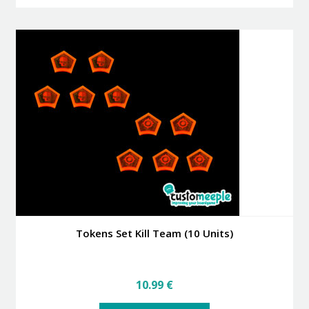
tiene
múltiples
variantes.
Las
opciones
se
pueden
elegir
en
la
página
de
producto
Tokens Set Kill Team (10 Units)
10.99
€