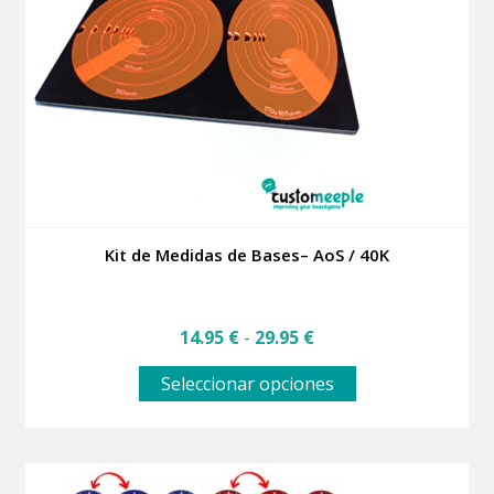
pueden
elegir
en
la
página
de
producto
Kit de Medidas de Bases– AoS / 40K
Rango
14.95
€
-
29.95
€
de
Este
precios:
Seleccionar opciones
producto
desde
tiene
14.95 €
múltiples
hasta
variantes.
29.95 €
Las