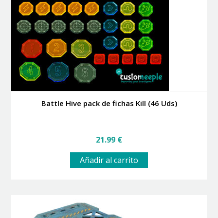
elegir
en
la
página
de
producto
Battle Hive pack de fichas Kill (46 Uds)
21.99
€
Añadir al carrito