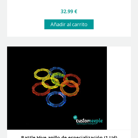
32.99
€
Añadir al carrito
Battle Hive anillo de especialización (1 Ud)