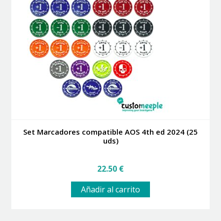
opciones
se
pueden
elegir
en
la
página
de
producto
Set Marcadores compatible AOS 4th ed 2024 (25
uds)
22.50
€
Añadir al carrito