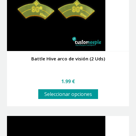
Battle Hive arco de visión (2 Uds)
1.99
€
Este
Seleccionar opciones
producto
tiene
múltiples
variantes.
Las
opciones
se