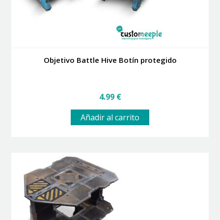
Objetivo Battle Hive Botín protegido
4.99
€
Añadir al carrito