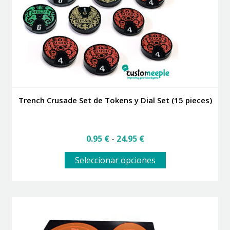
elegir
en
la
página
de
producto
Trench Crusade Set de Tokens y Dial Set (15 pieces)
Rango
0.95
€
-
24.95
€
de
Este
precios:
Seleccionar opciones
producto
desde
tiene
0.95 €
múltiples
hasta
variantes.
24.95 €
Las
opciones
se