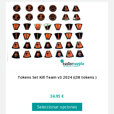
Tokens Set Kill Team v3 2024 ((38 tokens )
34.95
€
Este
Seleccionar opciones
producto