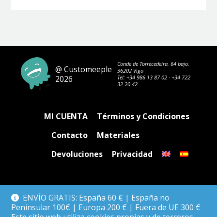
tiene
3.25 €
múltiples
hasta
variantes.
4.80 €
Las
opciones
se
pueden
Conde de Torrecedeira, 64 bajo,
@ Customeeple
36202 Vigo
elegir
2026
Tel:
+34 986 13 87 02
·
+34 722
en
32 20 42
la
página
de
MI CUENTA
Términos y Condiciones
producto
Contacto
Materiales
Devoluciones
Privacidad
ENVÍO GRATIS: España 60 € | España no
Peninsular 100€ | Europa 200 € | Fuera de UE 300 €