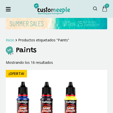
0
Inicio
Productos etiquetados “Paints”
Paints
Ordenado
Mostrando los 16 resultados
por
los
¡OFERTA!
últimos