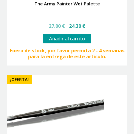
The Army Painter Wet Palette
El
El
27.00
€
24.30
€
precio
precio
original
actual
Añadir al carrito
era:
es:
27.00 €.
24.30 €.
Fuera de stock, por favor permita 2 - 4 semanas
para la entrega de este artículo.
¡OFERTA!