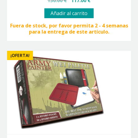
El
El
130.00
€
117.00
€
precio
precio
original
actual
Añadir al carrito
era:
es:
130.00 €.
117.00 €.
Fuera de stock, por favor permita 2 - 4 semanas
para la entrega de este artículo.
¡OFERTA!